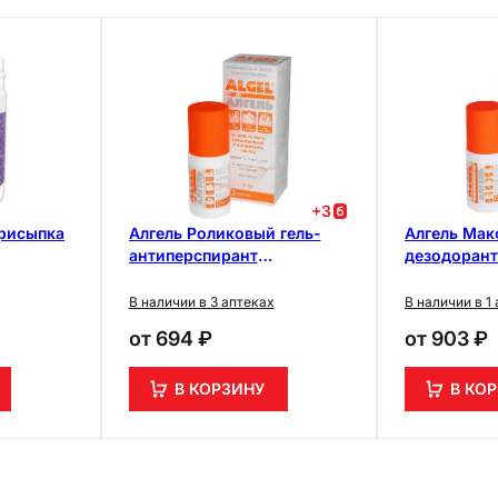
+
3
рисыпка
Алгель Роликовый гель-
Алгель Ма
антиперспирант
дезодорант
длительного действия 50
антиперспи
мл
роликовый 
В наличии в 3 аптеках
В наличии в 1
от
694 ₽
от
903 ₽
В КОРЗИНУ
В КО