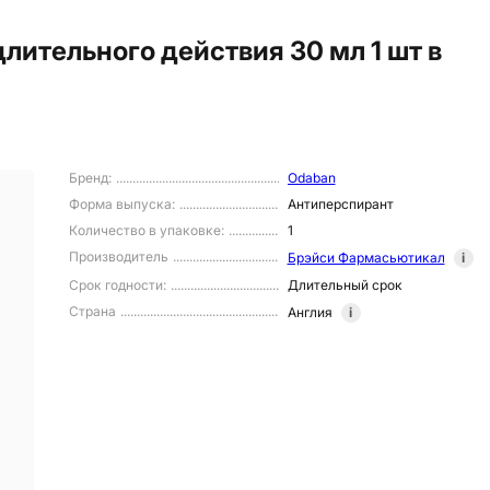
лительного действия 30 мл 1 шт в
Бренд
:
Odaban
Форма выпуска
:
Антиперспирант
Количество в упаковке
:
1
Производитель
Брэйси Фармасьютикал
i
Срок годности
:
Длительный срок
Страна
Англия
i