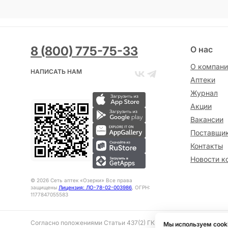
8 (800) 775-75-33
О нас
О компани
НАПИСАТЬ НАМ
Аптеки
Журнал
Акции
Вакансии
Поставщи
Контакты
Новости к
©
2026
Сеть аптек «Озерки» Все права
защищены
Лицензия: ЛО-78-02-003986
, ОГРН:
1177847055583
Согласно положениями Статьи 437(2) ГК РФ представленная на 
Мы используем cook