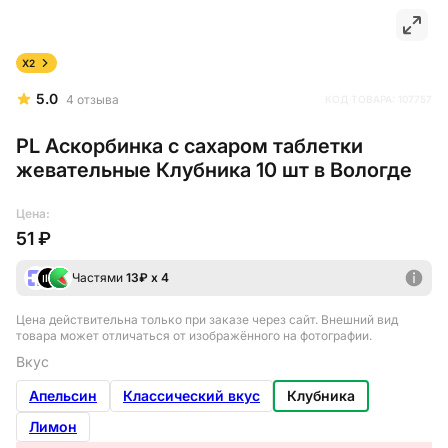
X2
5.0
4
отзыва
КОД ТОВАРА:
107757
PL Аскорбинка с сахаром таблетки
жевательные Клубника 10 шт в Вологде
Цена:
51 ₽
Частями
13
₽ х 4
Цена действительна только при заказе через сайт
. Внешний вид
товара может отличаться от изображённого на фотографии.
Вкус
Апельсин
Классический вкус
Клубника
Лимон