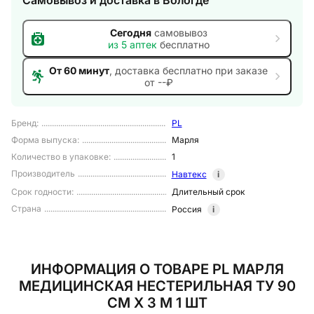
Самовывоз и доставка
в Вологде
Сегодня
самовывоз
из
5
аптек
бесплатно
От 60 минут
, доставка
бесплатно при заказе
от --₽
Бренд
:
PL
Форма выпуска
:
Марля
Количество в упаковке
:
1
Производитель
Навтекс
i
Срок годности
:
Длительный срок
Страна
Россия
i
ИНФОРМАЦИЯ О ТОВАРЕ PL МАРЛЯ
МЕДИЦИНСКАЯ НЕСТЕРИЛЬНАЯ ТУ 90
СМ Х 3 М 1 ШТ