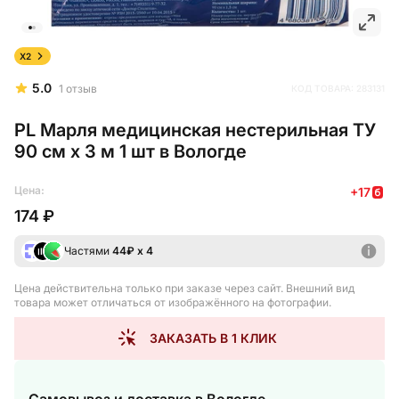
X2
5.0
1
отзыв
КОД ТОВАРА:
283131
PL Марля медицинская нестерильная ТУ
90 см х 3 м 1 шт в Вологде
Цена:
+
17
174 ₽
Частями
44
₽ х 4
Цена действительна только при заказе через сайт
. Внешний вид
товара может отличаться от изображённого на фотографии.
ЗАКАЗАТЬ В 1 КЛИК