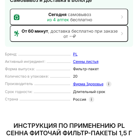
Самовывоз и доставка
в Вологде
Сегодня
самовывоз
из
4
аптек
бесплатно
От 60 минут
, доставка
бесплатно при заказе
от --₽
Бренд
:
PL
Активный ингредиент
:
Сенны листья
Форма выпуска
:
Фильтр-пакет
Количество в упаковке
:
20
Производитель
Фирма Здоровье
i
Срок годности
:
Длительный срок
Страна
Россия
i
ИНСТРУКЦИЯ ПО ПРИМЕНЕНИЮ PL
СЕННА ФИТОЧАЙ ФИЛЬТР-ПАКЕТЫ 1,5 Г