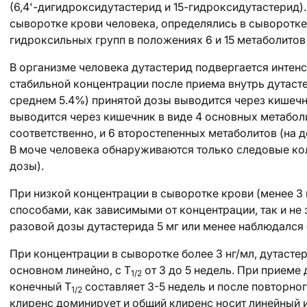
(6,4'-дигидроксидутастерид и 15-гидроксидутастерид)
сыворотке крови человека, определялись в сыворотке
гидроксильных групп в положениях 6 и 15 метаболитов 
В организме человека дутастерид подвергается интен
стабильной концентрации после приема внутрь дутастер
среднем 5.4%) принятой дозы выводится через кишечн
выводится через кишечник в виде 4 основных метабол
соответственно, и 6 второстепенных метаболитов (на 
В моче человека обнаруживаются только следовые кол
дозы).
При низкой концентрации в сыворотке крови (менее 3
способами, как зависимыми от концентрации, так и не
разовой дозы дутастерида 5 мг или менее наблюдался
При концентрации в сыворотке более 3 нг/мл, дутастери
основном линейно, с Т
от 3 до 5 недель. При приеме 
1/2
конечный Т
составляет 3-5 недель и после повторно
1/2
клиренс доминирует и общий клиренс носит линейный и