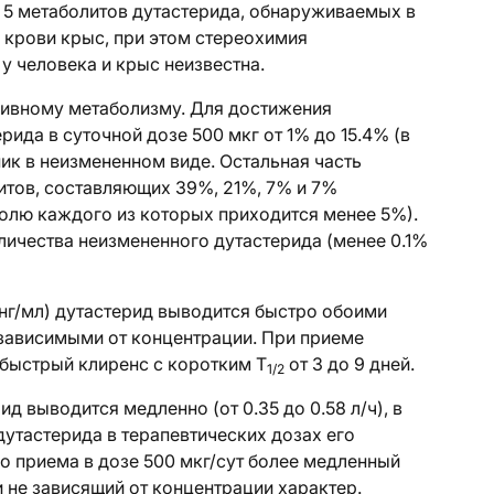
. 5 метаболитов дутастерида, обнаруживаемых в
 крови крыс, при этом стереохимия
у человека и крыс неизвестна.
сивному метаболизму. Для достижения
ида в суточной дозе 500 мкг от 1% до 15.4% (в
ик в неизмененном виде. Остальная часть
итов, составляющих 39%, 21%, 7% и 7%
долю каждого из которых приходится менее 5%).
ичества неизмененного дутастерида (менее 0.1%
 нг/мл) дутастерид выводится быстро обоими
 зависимыми от концентрации. При приеме
 быстрый клиренс с коротким Т
от 3 до 9 дней.
1/2
д выводится медленно (от 0.35 до 0.58 л/ч), в
дутастерида в терапевтических дозах его
го приема в дозе 500 мкг/сут более медленный
 не зависящий от концентрации характер.