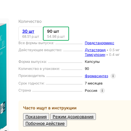
Количество
30 шт
90 шт
68.51 р.шт
54.98 р.шт
Все формы выпуска
:
Предстанормикс
Действующее вещество
:
Дутастерид
•
0.5 мг
Тамсулозин
•
0.4 мг
Форма выпуска
:
Капсулы
Количество в упаковке
:
90
Производитель
Фармасинтез
i
Срок годности
:
7 месяцев
Страна
Россия
i
Часто ищут в инструкции
Показания
Режим дозирования
Побочное действие