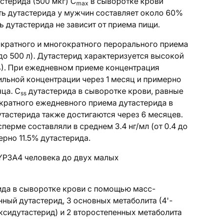
астерида
(500 мкг) C
в сыворотке крови
max
сть дутастерида у мужчин составляет около 60%
ь дутастерида не зависит от приема пищи.
кратного и многократного перорального приема
 до 500 л). Дутастерид характеризуется высокой
%). При ежедневном приеме концентрация
ильной концентрации через 1 месяц и примерно
ца. C
дутастерида в сыворотке крови, равные
ss
ократного ежедневного приема дутастерида в
тастерида также достигаются через 6 месяцев.
перме составляли в среднем 3.4 нг/мл (от 0.4 до
ерно 11.5% дутастерида.
CYP3A4 человека до двух малых
ида в сыворотке крови с помощью масс-
ый дутастерид, 3 основных метаболита (4'-
ксидутастерид) и 2 второстепенных метаболита