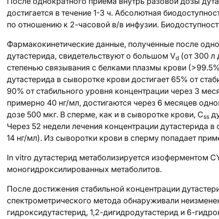
После однократного приема внутрь разовой дозы
дут
достигается в течение 1-3 ч. Абсолютная биодоступно
по отношению к 2-часовой в/в инфузии. Биодоступност
Фармакокинетические данные, полученные после одно
дутастерида, свидетельствуют о большом V
(от 300 л
d
степенью связывания с белками плазмы крови (>99.5
дутастерида в сыворотке крови достигает 65% от стаб
90% от стабильного уровня концентрации через 3 меся
примерно 40 нг/мл, достигаются через 6 месяцев одн
дозе 500 мкг. В сперме, как и в сыворотке крови, C
ду
ss
Через 52 недели лечения концентрации дутастерида в с
14 нг/мл). Из сыворотки крови в сперму попадает прим
In vitro дутастерид метаболизируется изоферментом 
моногидроксилированных метаболитов.
После достижения стабильной концентрации дутастер
спектрометрического метода обнаруживали неизмененн
гидроксидутастерид, 1,2-дигидродутастерид и 6-гидро