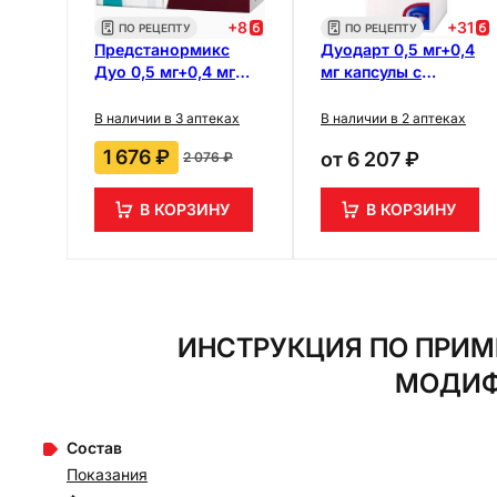
+
8
+
31
ПО РЕЦЕПТУ
ПО РЕЦЕПТУ
Предстанормикс
Дуодарт 0,5 мг+0,4
Дуо 0,5 мг+0,4 мг
мг капсулы с
капсулы с
модифицированным
модифицированным
высвобождением 90
В наличии в 3 аптеках
В наличии в 2 аптеках
высвобождением 30
шт
1 676 ₽
от
6 207 ₽
2 076 ₽
шт
В КОРЗИНУ
В КОРЗИНУ
ИНСТРУКЦИЯ ПО ПРИМ
МОДИФ
Состав
Показания