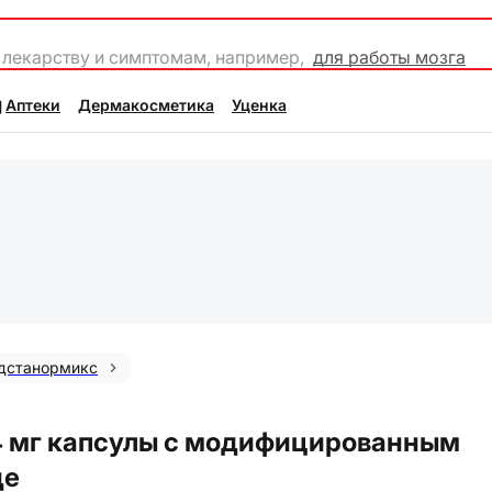
 лекарству и симптомам, например,
для работы мозга
Аптеки
Дермакосметика
Уценка
дстанормикс
4 мг капсулы с модифицированным
де