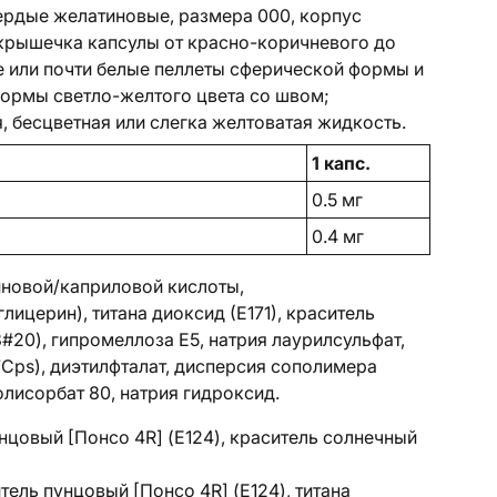
ердые желатиновые, размера 000, корпус
 крышечка капсулы от красно-коричневого до
е или почти белые пеллеты сферической формы и
формы светло-желтого цвета со швом;
 бесцветная или слегка желтоватая жидкость.
1 капс.
0.5 мг
0.4 мг
иновой/каприловой кислоты,
глицерин), титана диоксид (Е171), краситель
#20), гипромеллоза E5, натрия лаурилсульфат,
Cps), диэтилфталат, дисперсия сополимера
олисорбат 80, натрия гидроксид.
нцовый [Понсо 4R] (E124), краситель солнечный
тель пунцовый [Понсо 4R] (E124), титана