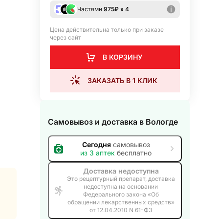
Частями
975
₽ х 4
Цена действительна только при заказе
через сайт
В КОРЗИНУ
ЗАКАЗАТЬ В 1 КЛИК
Самовывоз и доставка
в Вологде
Сегодня
самовывоз
из
3
аптек
бесплатно
Доставка недоступна
Это рецептурный препарат, доставка
недоступна на основании
Федерального закона «Об
обращении лекарственных средств»
от 12.04.2010 N 61-ФЗ