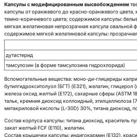
Капсулы с модифицированным высвобождением
тв
капсулы от оранжевого до красно-оранжевого цвета,
темно-коричневого цвета; содержимое капсулы: белы
мягкая желатиновая непрозрачная капсула овальной 
содержимое мягкой желатиновой капсулы: прозрачная,
дутастерид
тамсулозин (в форме тамсулозина гидрохлорида)
Вспомогательные вещества
: моно-ди-глицериды капр
бутилгидрокситолуол (БГТ) (E321), желатин, глицерол (
железа оксид желтый (E172), сахарные сферы (ASTM 18
тальк, кремния диоксид коллоидный, этилцеллюлоза (7
метакриловой кислоты (L-30D) 30%, титана диоксид, п
Состав корпуса капсулы:
титана диоксид, краситель пу
закат желтый FCF (E110), желатин.
Состав крышечки капсулы:
индигокармин (E132), краси