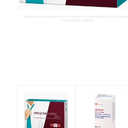
Внешний вид товара может отличаться от изображённого на фотограф
КОД ТОВАРА:
405806