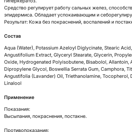
гиперкератоз.
Средство регулирует работу сальных желез, способст
эпидермиса. Обладает успокаивающим и себорегулир
Результат: Кожа без покраснений, воспалений и постак
Состав
Aqua (Water), Potassium Azeloyl Diglycinate, Steariс Acid,
Angustifolium Extract, Glyceryl Stearate, Glycerin, Propyle
Oxide, Hydrogenated Polyisobutene, Bisabolol, Allantoin, Ab
Dipropylene Glycol, Boswellia Serrata Gum, Camphora, Ti
Angustifolia (Lavander) Oil, Triethanolamine, Tocopherol,
Linalool
Применение
Показания:
Высыпания, покраснения, постакне.
Противопоказания: