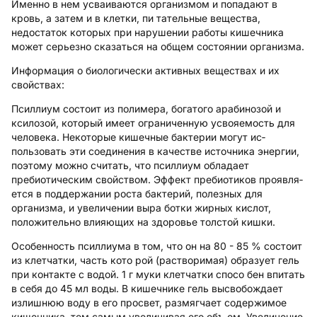
Именно в нем усваиваются организмом и попадают в
кровь, а затем и в клетки, пи­ тательные вещества,
недостаток которых при нарушении работы кишечника
может серьезно сказаться на общем состоянии организма.
Информация о биологически активных веществах и их
свойствах:
Псиллиум состоит из полимера, богатого арабинозой и
ксилозой, который имеет ограниченную усвояемость для
человека. Некоторые кишечные бактерии могут ис­
пользовать эти соединения в качестве источника энергии,
поэтому можно считать, что псиллиум обладает
пребиотическим свойством. Эффект пребиотиков проявля­
ется в поддержании роста бактерий, полезных для
организма, и увеличении выра­ ботки жирных кислот,
положительно влияющих на здоровье толстой кишки.
Особенность псиллиума в том, что он на 80 - 85 % состоит
из клетчатки, часть кото­ рой (растворимая) образует гель
при контакте с водой. 1 г муки клетчатки спосо­ бен впитать
в себя до 45 мл воды. В кишечнике гель высвобождает
излишнюю воду в его просвет, размягчает содержимое
кишечника, тем самым увеличивая его объ­ ем. Увеличение