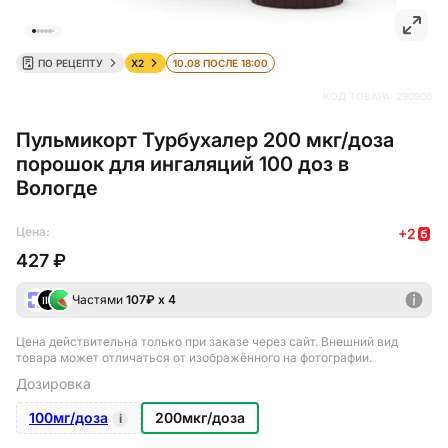
ПО РЕЦЕПТУ
X2
10.08 ПОСЛЕ 18:00
КОД ТОВАРА:
290906
Пульмикорт Турбухалер 200 мкг/доза
порошок для ингаляций 100 доз в
Вологде
Цена:
+
2
427 ₽
Частями
107
₽ х 4
Цена действительна только при заказе через сайт
. Внешний вид
товара может отличаться от изображённого на фотографии.
Дозировка
100мг/доза
200мкг/доза
i