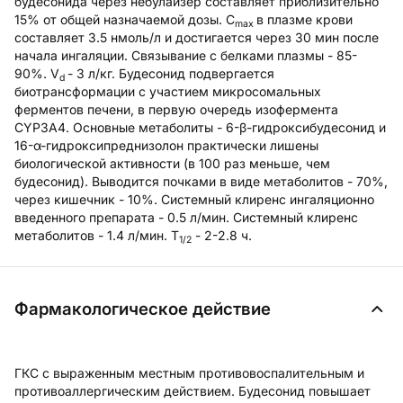
будесонида через небулайзер составляет приблизительно
15% от общей назначаемой дозы. C
в плазме крови
max
составляет 3.5 нмоль/л и достигается через 30 мин после
начала ингаляции. Связывание с белками плазмы - 85-
90%. V
- 3 л/кг. Будесонид подвергается
d
биотрансформации с участием микросомальных
ферментов печени, в первую очередь изофермента
CYP3A4. Основные метаболиты - 6-β-гидроксибудесонид и
16-α-гидроксипреднизолон практически лишены
биологической активности (в 100 раз меньше, чем
будесонид). Выводится почками в виде метаболитов - 70%,
через кишечник - 10%. Системный клиренс ингаляционно
введенного препарата - 0.5 л/мин. Системный клиренс
метаболитов - 1.4 л/мин. T
- 2-2.8 ч.
1/2
Фармакологическое действие
ГКС с выраженным местным противовоспалительным и
противоаллергическим действием. Будесонид повышает