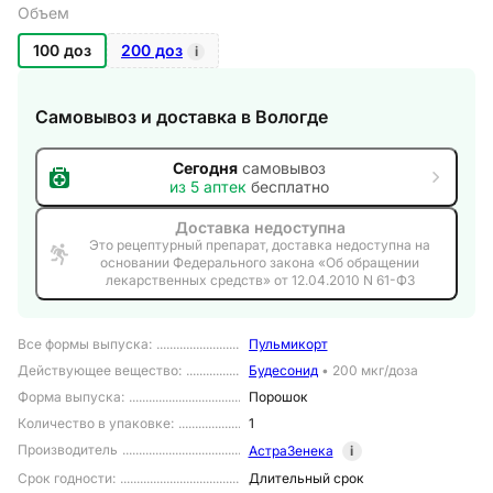
Объем
100 доз
200 доз
i
Самовывоз и доставка
в Вологде
Сегодня
самовывоз
из
5
аптек
бесплатно
Доставка недоступна
Это рецептурный препарат, доставка недоступна на
основании Федерального закона «Об обращении
лекарственных средств» от 12.04.2010 N 61-ФЗ
Все формы выпуска
:
Пульмикорт
Действующее вещество
:
Будесонид
•
200 мкг/доза
Форма выпуска
:
Порошок
Количество в упаковке
:
1
Производитель
АстраЗенека
i
Срок годности
:
Длительный срок