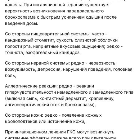
кашель. При ингаляционной терапии существует
вероятность возникновения парадоксального
бронхоспазма с быстрым усилением одышки после
введения дозы.
Со стороны пищеварительной системы:
часто -
кандидозный стоматит, сухость слизистой оболочки
полости рта, неприятные вкусовые ощущения; редко -
тошнота, эзофагеальный кандидоз.
Со стороны нервной системы:
редко - нервозность,
возбудимость, депрессия, нарушения поведения, головная
боль,
Аллергические реакции:
редко - реакции
гиперчувствительности немедленного и замедленного типа
(включая сыпь, контактный дерматит, крапивницу,
ангионевротический отек и бронхоспазм),
Со стороны кожи:
редко - появление кожных
кровоподтеков или истончение кожи,
При ингаляционном лечении ГКС могут возникнуть
системные эффекты
, прежде всего при длительном