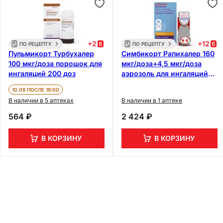
+
2
+
12
ПО РЕЦЕПТУ
ПО РЕЦЕПТУ
Пульмикорт Турбухалер
Симбикорт Рапихалер 160
100 мкг/доза порошок для
мкг/доза+4,5 мкг/доза
ингаляций 200 доз
аэрозоль для ингаляций
120 доз
10.08 ПОСЛЕ 18:00
В наличии в 5 аптеках
В наличии в 1 аптеке
564 ₽
2 424 ₽
В КОРЗИНУ
В КОРЗИНУ