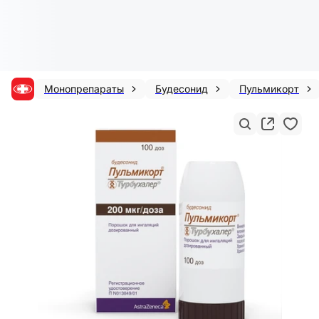
Монопрепараты
Будесонид
Пульмикорт