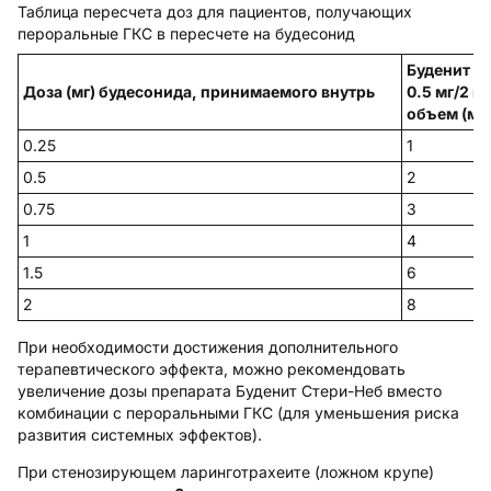
Таблица пересчета доз для пациентов, получающих
пероральные ГКС в пересчете на будесонид
Буденит С
Доза (мг) будесонида, принимаемого внутрь
0.5 мг/2 мл
объем (мл
0.25
1
0.5
2
0.75
3
1
4
1.5
6
2
8
При необходимости достижения дополнительного
терапевтического эффекта, можно рекомендовать
увеличение дозы препарата Буденит Стери-Неб вместо
комбинации с пероральными ГКС (для уменьшения риска
развития системных эффектов).
При
стенозирующем ларинготрахеите (ложном крупе)