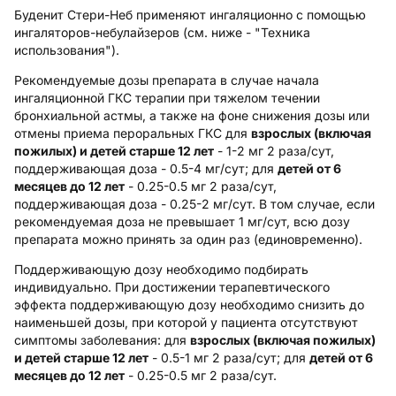
Буденит Стери-Неб применяют ингаляционно с помощью
ингаляторов-небулайзеров (см. ниже - "Техника
использования").
Рекомендуемые дозы препарата в случае начала
ингаляционной ГКС терапии при
тяжелом течении
бронхиальной астмы, а также на фоне снижения дозы или
отмены приема пероральных ГКС
для
взрослых (включая
пожилых) и детей старше 12 лет
- 1-2 мг 2 раза/сут,
поддерживающая доза - 0.5-4 мг/сут; для
детей от 6
месяцев до 12 лет
- 0.25-0.5 мг 2 раза/сут,
поддерживающая доза - 0.25-2 мг/сут. В том случае, если
рекомендуемая доза не превышает 1 мг/сут, всю дозу
препарата можно принять за один раз (единовременно).
Поддерживающую дозу необходимо подбирать
индивидуально. При достижении терапевтического
эффекта поддерживающую дозу необходимо снизить до
наименьшей дозы, при которой у пациента отсутствуют
симптомы заболевания: для
взрослых (включая пожилых)
и детей старше 12 лет
- 0.5-1 мг 2 раза/сут; для
детей от 6
месяцев до 12 лет
- 0.25-0.5 мг 2 раза/сут.