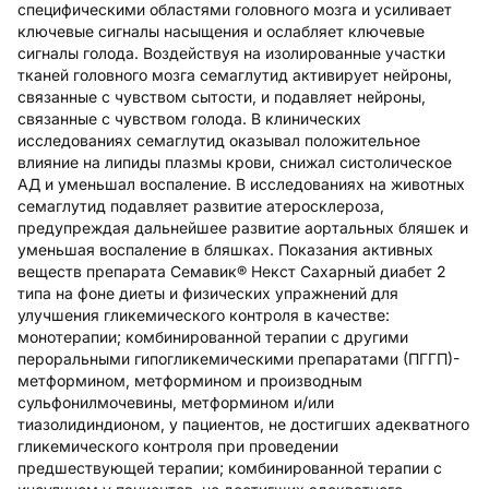
специфическими областями головного мозга и усиливает
ключевые сигналы насыщения и ослабляет ключевые
сигналы голода. Воздействуя на изолированные участки
тканей головного мозга семаглутид активирует нейроны,
связанные с чувством сытости, и подавляет нейроны,
связанные с чувством голода. В клинических
исследованиях семаглутид оказывал положительное
влияние на липиды плазмы крови, снижал систолическое
АД и уменьшал воспаление. В исследованиях на животных
семаглутид подавляет развитие атеросклероза,
предупреждая дальнейшее развитие аортальных бляшек и
уменьшая воспаление в бляшках. Показания активных
веществ препарата Семавик® Некст Сахарный диабет 2
типа на фоне диеты и физических упражнений для
улучшения гликемического контроля в качестве:
монотерапии; комбинированной терапии с другими
пероральными гипогликемическими препаратами (ПГГП)-
метформином, метформином и производным
сульфонилмочевины, метформином и/или
тиазолидиндионом, у пациентов, не достигших адекватного
гликемического контроля при проведении
предшествующей терапии; комбинированной терапии с