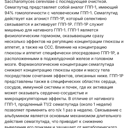
Saccharomyces cerevisiae с последующей очисткой.
Семаглутид представляет собой аналог ГПП-1, имеющий
94% гомологичности с человеческим ГПП-1. Семаглутид
действует как агонист ГПП-1Р, который селективно
связывается и активирует ГПП-1Р. ГПП-1Р служит
мишенью для нативного ГПП-1. ГПП-1 является
физиологическим гормоном, оказывающим сразу
несколько эффектов на регуляцию концентрации глюкозы и
аппетит, а также на CCC. Влияние на концентрацию
глюкозы и аппетит специфически опосредовано ГПП-1Р, а
расположенными в поджелудочной железе и головном
мозге. Фармакологические концентрации семаглутида
снижают концентрацию глюкозы крови и массу тела
посредством сочетания эффектов, описанных ниже. ГПП-1Р
представлены также в специфических областях сердца,
сосудов, иммунной системы и почек, где их активация
может оказывать сердечно-сосудистые и
микроциркуляторные эффекты. В отличие от нативного
ГПП-1, продленный T1/2 семаглутида (около 1 недели)
позволяет применять его п/к 1 раз в неделю. Связывание с
альбумином является основным механизмом длительного
действия семаглутида, что приводит к снижению
выведения его почками и защищает от метаболического