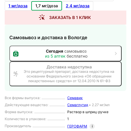
1 мг/доза
1,7 мг/доза
2,4 мг/доза
ЗАКАЗАТЬ В 1 КЛИК
Самовывоз и доставка
в Вологде
Сегодня
самовывоз
из
5
аптек
бесплатно
Доставка недоступна
Это рецептурный препарат, доставка недоступна на
основании Федерального закона «Об обращении
лекарственных средств» от 12.04.2010 N 61-ФЗ
Все формы выпуска
:
Семавик
Действующее вещество
:
Семаглутид
•
2.27 мг/мл
Форма выпуска
:
Раствор в шприц-ручке
Количество в упаковке
:
1
Производитель
ГЕРОФАРМ
i