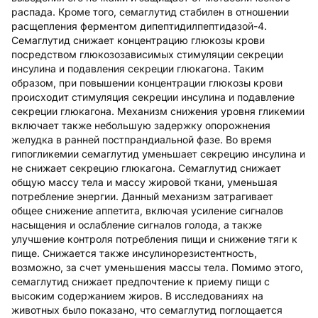
распада. Кроме того, семаглутид стабилен в отношении
расщепления ферментом дипептидилпептидазой-4.
Семаглутид снижает концентрацию глюкозы крови
посредством глюкозозависимых стимуляции секреции
инсулина и подавления секреции глюкагона. Таким
образом, при повышении концентрации глюкозы крови
происходит стимуляция секреции инсулина и подавление
секреции глюкагона. Механизм снижения уровня гликемии
включает также небольшую задержку опорожнения
желудка в ранней постпрандиальной фазе. Во время
гипогликемии семаглутид уменьшает секрецию инсулина и
не снижает секрецию глюкагона. Семаглутид снижает
общую массу тела и массу жировой ткани, уменьшая
потребление энергии. Данный механизм затрагивает
общее снижение аппетита, включая усиление сигналов
насыщения и ослабление сигналов голода, а также
улучшение контроля потребления пищи и снижение тяги к
пище. Снижается также инсулинорезистентность,
возможно, за счет уменьшения массы тела. Помимо этого,
семаглутид снижает предпочтение к приему пищи с
высоким содержанием жиров. В исследованиях на
животных было показано, что семаглутид поглощается