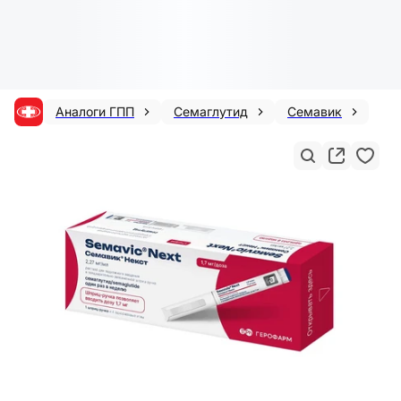
Аналоги ГПП
Семаглутид
Семавик