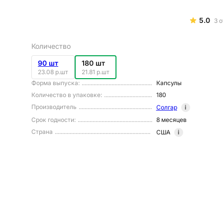
5.0
3
о
Количество
90 шт
180 шт
23.08 р.шт
21.81 р.шт
Форма выпуска
:
Капсулы
Количество в упаковке
:
180
Производитель
Солгар
i
Срок годности
:
8 месяцев
Страна
США
i