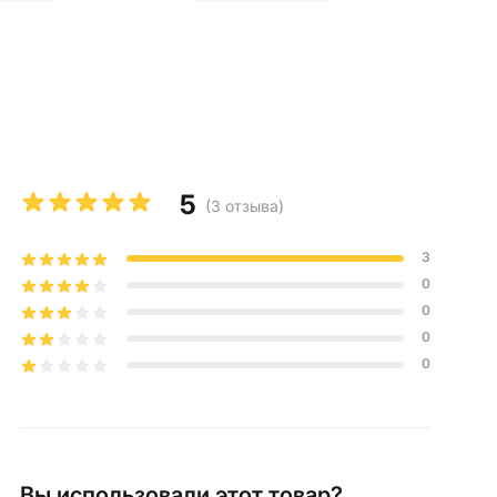
5
(
3
отзыва
)
3
0
0
0
0
Вы использовали этот товар?