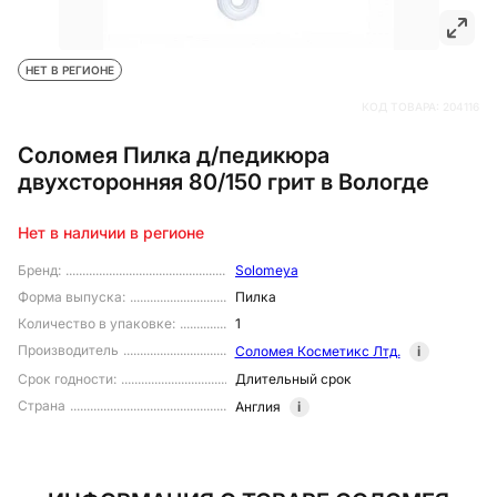
НЕТ В РЕГИОНЕ
КОД ТОВАРА:
204116
Соломея Пилка д/педикюра
двухсторонняя 80/150 грит в Вологде
Нет в наличии в регионе
Бренд
:
Solomeya
Форма выпуска
:
Пилка
Количество в упаковке
:
1
Производитель
Соломея Косметикс Лтд.
i
Срок годности
:
Длительный срок
Страна
Англия
i