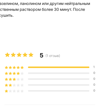
азелином, ланолином или другим нейтральным
ственным раствором более 30 минут. После
сушить.
5
(
1
отзыв
)
1
0
0
0
0