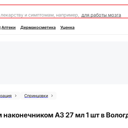
 лекарству и симптомам, например,
для работы мозга
Аптеки
Дермакосметика
Уценка
изация
Спринцовки
 наконечником А3 27 мл 1 шт в Волог