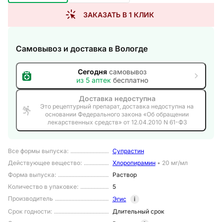
ЗАКАЗАТЬ В 1 КЛИК
Самовывоз и доставка
в Вологде
Сегодня
самовывоз
из
5
аптек
бесплатно
Доставка недоступна
Это рецептурный препарат, доставка недоступна на
основании Федерального закона «Об обращении
лекарственных средств» от 12.04.2010 N 61-ФЗ
Все формы выпуска
:
Супрастин
Действующее вещество
:
Хлоропирамин
•
20 мг/мл
Форма выпуска
:
Раствор
Количество в упаковке
:
5
Производитель
Эгис
i
Срок годности
:
Длительный срок