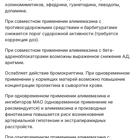
холиномиметиков, эфедрина, гуанетидина, леводопы,
допамина.
При совместном применении алимемазина с
противосудорожными средствами и барбитуратами
снижается порог судорожной активности (требуется
коррекция доз).
При совместном применении алимемазина с бета-
адреноблокаторами возможны выраженное снижение АД,
аритмии.
Ослабляет действие бромокриптина. При одновременном
применении у кормящих матерей возможно повышение
концентрации пролактина в сыворотке крови.
При одновременном применении алимемазина и
ингибиторов МАО (одновременное применение не
рекомендуется) и алимемазина и производных
фенотиазина повышается риск возникновения
артериальной гипотензии и экстрапирамидных
расстройств.
При одновременном применении алимемазина с