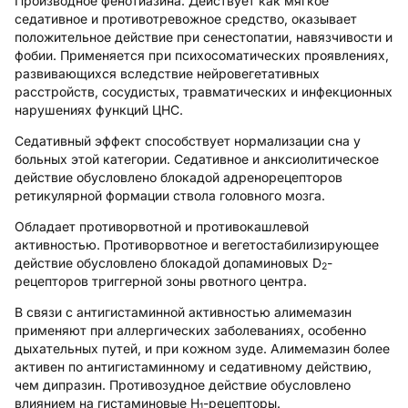
Производное фенотиазина. Действует как мягкое
седативное и противотревожное средство, оказывает
положительное действие при сенестопатии, навязчивости и
фобии. Применяется при психосоматических проявлениях,
развивающихся вследствие нейровегетативных
расстройств, сосудистых, травматических и инфекционных
нарушениях функций ЦНС.
Седативный эффект способствует нормализации сна у
больных этой категории. Седативное и анксиолитическое
действие обусловлено блокадой адренорецепторов
ретикулярной формации ствола головного мозга.
Обладает противорвотной и противокашлевой
активностью. Противорвотное и вегетостабилизирующее
действие обусловлено блокадой допаминовых D
-
2
рецепторов триггерной зоны рвотного центра.
В связи с антигистаминной активностью алимемазин
применяют при аллергических заболеваниях, особенно
дыхательных путей, и при кожном зуде. Алимемазин более
активен по антигистаминному и седативному действию,
чем дипразин. Противозудное действие обусловлено
влиянием на гистаминовые H
-рецепторы.
1