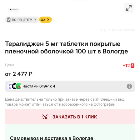
ПО РЕЦЕПТУ
X2
КОД ТОВАРА:
349245
Тералиджен 5 мг таблетки покрытые
пленочной оболочкой 100 шт в Вологде
Цена:
+
12
от
2 477 ₽
Частями
619
₽ х 4
Цена действительна только при заказе через сайт
. Внешний вид
товара может отличаться от изображённого на фотографии.
ЗАКАЗАТЬ В 1 КЛИК
Самовывоз и доставка
в Вологде