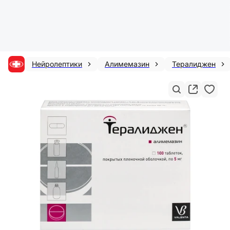
Нейролептики
Алимемазин
Тералиджен