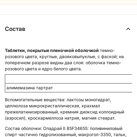
Состав
Таблетки, покрытые пленочной оболочкой
темно-
розового цвета, круглые, двояковыпуклые, с фаской; на
поперечном разрезе видны два слоя: оболочка темно-
розового цвета и ядро белого цвета.
алимемазина тартрат
Вспомогательные вещества
: лактозы моногидрат,
целлюлоза микрокристаллическая, крахмал
прежелатинизированный, кремния диоксид коллоидный
(аэросил), кроскармеллоза натрия, магния стеарат.
Состав оболочки:
Опадрай II 85F34655: поливиниловый
спирт частично гидролизованный, макрогол-3350, тальк,