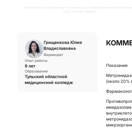
Внешний вид товара может отличаться от изображённого на фотограф
КОД ТОВАРА:
398284
КОММЕ
Грищенкова Юлия
Владиславовна
Фармацевт
Опыт работы
Показания
9 лет
Образование
Метронидазо
Тульский областной
(около 20% 
медицинский колледж
Фармаколог
Противопрот
имидазолам.
внутриклето
метронидазо
микроорган