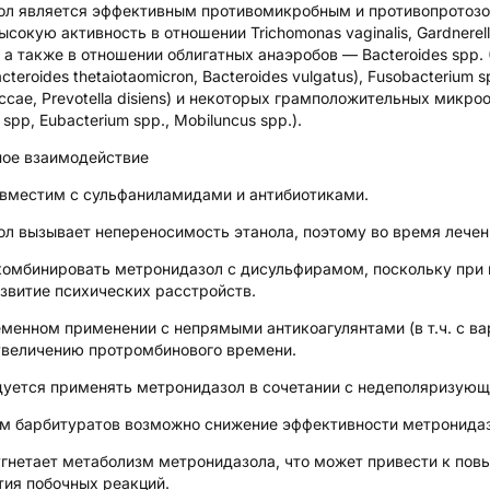
л является эффективным противомикробным и противопротозо
сокую активность в отношении Trichomonas vaginalis, Gardnerella vag
, а также в отношении облигатных анаэробов — Bacteroides spp. (Ba
acteroides thetaiotaomicron, Bacteroides vulgatus), Fusobacterium spp.
uccae, Prevotella disiens) и некоторых грамположительных микроо
spp, Eubacterium spp., Mobiluncus spp.).
ое взаимодействие
вместим с сульфаниламидами и антибиотиками.
л вызывает непереносимость этанола, поэтому во время лечени
комбинировать метронидазол с дисульфирамом, поскольку при 
азвитие психических расстройств.
менном применении с непрямыми антикоагулянтами (в т.ч. с ва
увеличению протромбинового времени.
уется применять метронидазол в сочетании с недеполяризующ
м барбитуратов возможно снижение эффективности метронидазо
гнетает метаболизм метронидазола, что может привести к пов
тия побочных реакций.