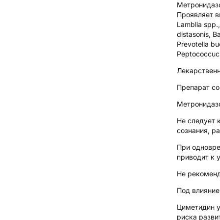
Метронидазо
Проявляет вы
Lamblia spp.
distasonis, B
Prevotella b
Peptococcuc 
Лекарственн
Препарат со
Метронидазо
Не следует 
сознания, р
При одновре
приводит к 
Не рекоменд
Под влияние
Циметидин у
риска разви