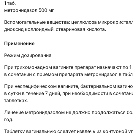
1 таб.
метронидазол 500 мг
Вспомогательные вещества
: целлюлоза микрокристалл
диоксид коллоидный, стеариновая кислота.
Применение
Режим дозирования
При
трихомонадном вагините
препарат назначают по 1 
в сочетании с приемом препарата метронидазол в табл
При
неспецифическом вагините, бактериальном вагино
в сутки в течение 7 дней, при необходимости в сочета
таблетках.
Лечение метронидазолом не должно продолжаться боле
год.
Таблетку вагинальную следует извлечь из контурной 