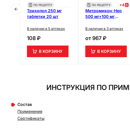
+
3
+
4
ПО РЕЦЕПТУ
ПО РЕЦЕПТУ
 20
Трихопол 250 мг
Метромикон-Нео
ль
таблетки 20 шт
500 мг+100 мг
 г +
суппозитории
ов
вагинальные 14 шт
еках
В наличии в 5 аптеках
В наличии в 3 аптеках
108 ₽
от
967 ₽
НУ
В КОРЗИНУ
В КОРЗИНУ
ИНСТРУКЦИЯ ПО ПРИМ
Состав
Применение
Сертификаты