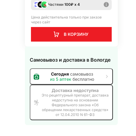
Частями
100
₽ х 4
Цена действительна только при заказе
через сайт
В КОРЗИНУ
Самовывоз и доставка
в Вологде
Сегодня
самовывоз
из
5
аптек
бесплатно
Доставка недоступна
Это рецептурный препарат, доставка
недоступна на основании
Федерального закона «Об
обращении лекарственных средств»
от 12.04.2010 N 61-ФЗ