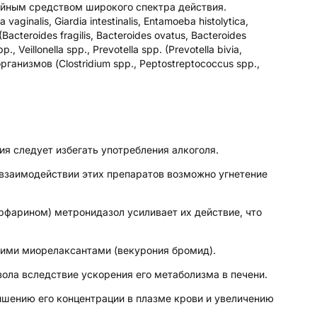
йным средством широкого спектра действия.
inalis, Giardia intestinalis, Entamoeba histolytica,
cteroides fragilis, Bacteroides ovatus, Bacteroides
, Veillonella spp., Prevotella spp. (Prevotella bivia,
рганизмов (Clostridium spp., Peptostreptococcus spp.,
я следует избегать употребления алкоголя.
взаимодействии этих препаратов возможно угнетение
рфарином) метронидазол усиливает их действие, что
ими миорелаксантами (векурония бромид).
ла вследствие ускорения его метаболизма в печени.
ышению его концентрации в плазме крови и увеличению