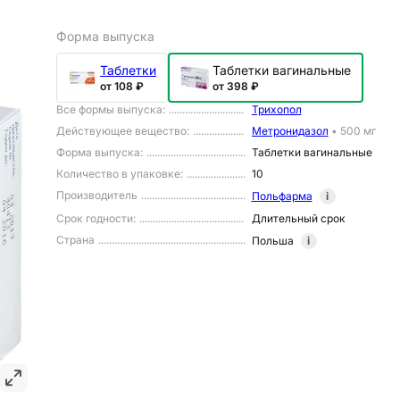
Форма выпуска
Таблетки
Таблетки вагинальные
от 108 ₽
от 398 ₽
Все формы выпуска
:
Трихопол
Действующее вещество
:
Метронидазол
•
500 мг
Форма выпуска
:
Таблетки вагинальные
Количество в упаковке
:
10
Производитель
Польфарма
i
Срок годности
:
Длительный срок
Страна
Польша
i