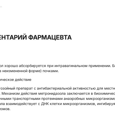
ии
НТАРИЙ ФАРМАЦЕВТА
л хорошо абсорбируется при интравагинальном применении. Б
в неизмененной форме) почками.
ическое действие
озойный препарат с антибактериальной активностью для местно
 Механизм действия метронидазола заключается в биохимичес
чными транспортными протеинами анаэробных микроорганизмов
ла взаимодействует с ДНК клетки микроорганизмов, ингибируя с
измов.