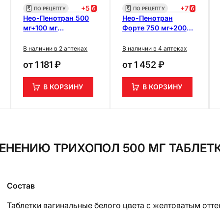
+
5
+
7
ПО РЕЦЕПТУ
ПО РЕЦЕПТУ
Нео-Пенотран 500
Нео-Пенотран
мг+100 мг
Форте 750 мг+200
суппозитории
мг суппозитории
вагинальные 14 шт
вагинальные 7 шт
В наличии в 2 аптеках
В наличии в 4 аптеках
от
1 181 ₽
от
1 452 ₽
В КОРЗИНУ
В КОРЗИНУ
ЕНЕНИЮ ТРИХОПОЛ 500 МГ ТАБЛЕТК
Состав
Таблетки вагинальные
белого цвета с желтоватым отт