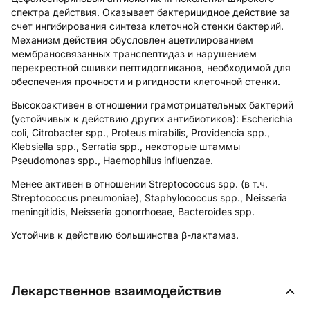
спектра действия. Оказывает бактерицидное действие за
счет ингибирования синтеза клеточной стенки бактерий.
Механизм действия обусловлен ацетилированием
мембраносвязанных транспептидаз и нарушением
перекрестной сшивки пептидогликанов, необходимой для
обеспечения прочности и ригидности клеточной стенки.
Высокоактивен в отношении грамотрицательных бактерий
(устойчивых к действию других антибиотиков): Escherichia
coli, Citrobacter spp., Proteus mirabilis, Providencia spp.,
Klebsiella spp., Serratia spp., некоторые штаммы
Pseudomonas spp., Haemophilus influenzae.
Менее активен в отношении Streptococcus spp. (в т.ч.
Streptococcus pneumoniae), Staphylococcus spp., Neisseria
meningitidis, Neisseria gonorrhoeae, Bacteroides spp.
Устойчив к действию большинства β-лактамаз.
Лекарственное взаимодействие