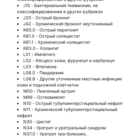
J15 - Бактериальная пневмония, не
классифицированная в других рубриках
J20 - Острый бронхит
J42 - Хронический бронхит неуточненный
K65.0 - Острый перитонит
K81.0 - Острый холецистит
K81.1 - Хронический холецистит
K83.0 - Холангит
L01 - Импетиго
L02 - Абсцесс кожи, фурункул и карбункул
L03 - Флегмона
L08.0 - Пиодермия
L08.8 - Другие уточненные местные инфекции
кожи и подкожной клетчатки
M00 - Пиогенный артрит
M86 - Остеомиелит
N10 - Острый тубулоинтерстициальный нефрит
N11 - Хронический тубулоинтерстициальный
нефрит
N30 - Цистит
N34 - Уретрит и уретральный синдром
N37.0 - Уретрит при болезнях,