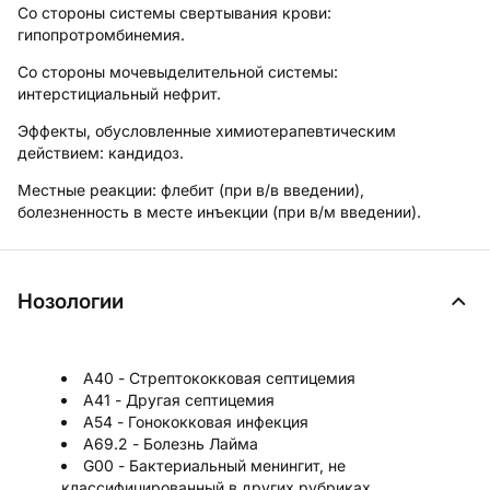
Со стороны системы свертывания крови:
гипопротромбинемия.
Со стороны мочевыделительной системы:
интерстициальный нефрит.
Эффекты, обусловленные химиотерапевтическим
действием:
кандидоз.
Местные реакции:
флебит (при в/в введении),
болезненность в месте инъекции (при в/м введении).
Нозологии
A40 - Стрептококковая септицемия
A41 - Другая септицемия
A54 - Гонококковая инфекция
A69.2 - Болезнь Лайма
G00 - Бактериальный менингит, не
классифицированный в других рубриках