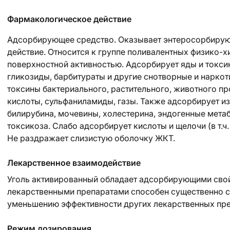
Фармакологическое действие
Адсорбирующее средство. Оказывает энтеросорбирую
действие. Относится к группе поливалентных физико-
поверхностной активностью. Адсорбирует яды и токсины
гликозиды, барбитураты и другие снотворные и наркот
токсины бактериального, растительного, животного п
кислоты, сульфаниламиды, газы. Также адсорбирует и
билирубина, мочевины, холестерина, эндогенные метаб
токсикоза. Слабо адсорбирует кислоты и щелочи (в т.ч.
Не раздражает слизистую оболочку ЖКТ.
Лекарственное взаимодействие
Уголь активированный обладает адсорбирующими сво
лекарственными препаратами способен существенно сн
уменьшению эффективности других лекарственных пре
Режим дозирования