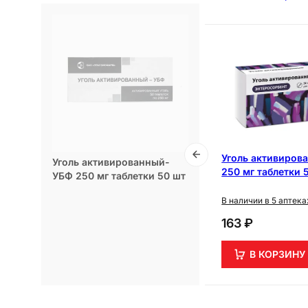
+
2
+
3
 для
Фильтрум-СТИ 400 мг
Уголь активиров
Уголь активированный-
зии
таблетки 50 шт
250 мг таблетки 
УБФ 250 мг таблетки 50 шт
В наличии в 5 аптеках
В наличии в 5 аптека
686 ₽
163 ₽
В КОРЗИНУ
В КОРЗИНУ