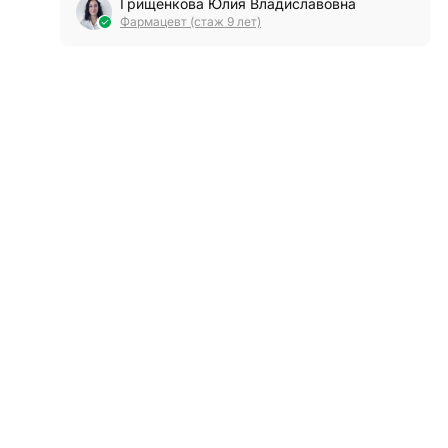
Грищенкова Юлия Владиславовна
Фармацевт (стаж 9 лет)