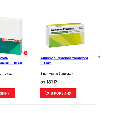
+
16
голь
Аллохол Реневал таблетки
Полис
нный 500 мг
50 шт
приго
0 шт
50 г
 аптеках
В наличии в 5 аптеках
В нали
от
181 ₽
650 
РЗИНУ
В КОРЗИНУ