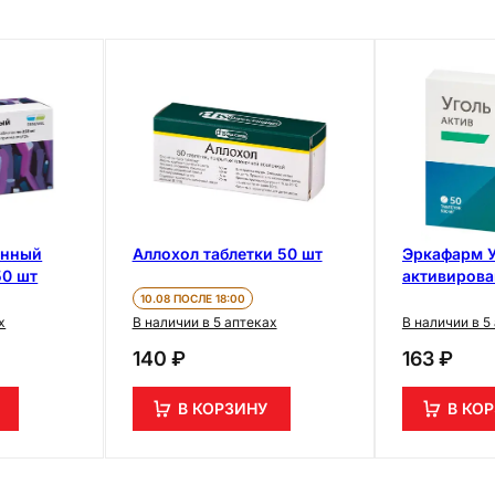
анный
Аллохол таблетки 50 шт
Эркафарм У
50 шт
активирова
таблетки 5
10.08 ПОСЛЕ 18:00
х
В наличии в 5 аптеках
В наличии в 5
140 ₽
163 ₽
В КОРЗИНУ
В КО