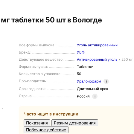
мг таблетки 50 шт в Вологде
Все формы выпуска
:
Уголь активированный
Бренд
:
УБФ
Действующее вещество
:
Активированный уголь
•
250 мг
Форма выпуска
:
Таблетки
Количество в упаковке
:
50
Производитель
Уралбиофарм
i
Срок годности
:
Длительный срок
Страна
Россия
i
Часто ищут в инструкции
Показания
Режим дозирования
Побочное действие