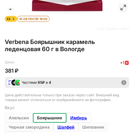
X2
10.08 ПОСЛЕ 18:00
КОД ТОВАРА:
413662
Verbena Боярышник карамель
леденцовая 60 г в Вологде
Цена:
+
1
381 ₽
Частями
95
₽ х 4
Цена действительна только при заказе через сайт
. Внешний вид
товара может отличаться от изображённого на фотографии.
Вкус
Апельсин
Боярышник
Имбирь
Черная смородина
Шалфей
Шиповник