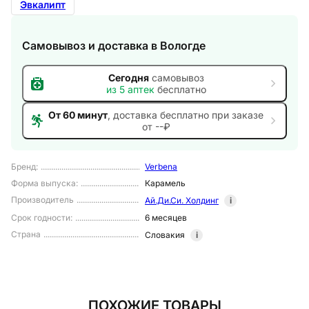
Эвкалипт
Самовывоз и доставка
в Вологде
Сегодня
самовывоз
из
5
аптек
бесплатно
От 60 минут
, доставка
бесплатно при заказе
от --₽
Бренд
:
Verbena
Форма выпуска
:
Карамель
Производитель
Ай.Ди.Си. Холдинг
i
Срок годности
:
6 месяцев
Страна
Словакия
i
ПОХОЖИЕ ТОВАРЫ