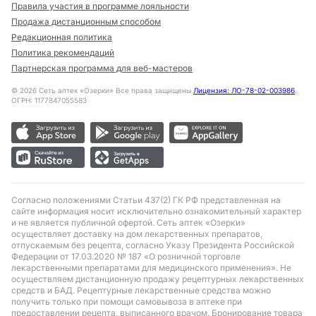
Правила участия в программе лояльности
Продажа дистанционным способом
Редакционная политика
Политика рекомендаций
Партнерская программа для веб-мастеров
©
2026
Сеть аптек «Озерки» Все права защищены
Лицензия: ЛО-78-02-003986
,
ОГРН: 1177847055583
Согласно положениями Статьи 437(2) ГК РФ представленная на
сайте информация носит исключительно ознакомительный характер
и не является публичной офертой. Сеть аптек «Озерки»
осуществляет доставку на дом лекарственных препаратов,
отпускаемым без рецепта, согласно Указу Президента Российской
Федерации от 17.03.2020 № 187 «О розничной торговле
лекарственными препаратами для медицинского применения». Не
осуществляем дистанционную продажу рецептурных лекарственных
средств и БАД. Рецептурные лекарственные средства можно
получить только при помощи самовывоза в аптеке при
предоставлении рецепта, выписанного врачом. Бронирование товара