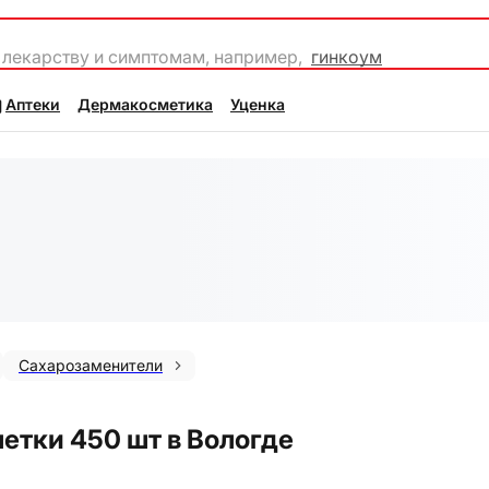
 лекарству и симптомам, например,
гинкоум
Аптеки
Дермакосметика
Уценка
Сахарозаменители
летки 450 шт в Вологде