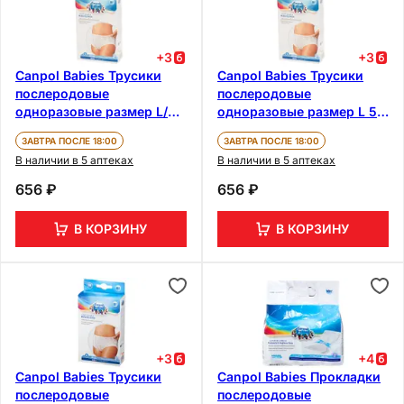
+
3
+
3
Canpol Babies Трусики
Canpol Babies Трусики
послеродовые
послеродовые
одноразовые размер L/XL
одноразовые размер L 5
5 шт
шт
ЗАВТРА ПОСЛЕ 18:00
ЗАВТРА ПОСЛЕ 18:00
В наличии в 5 аптеках
В наличии в 5 аптеках
656 ₽
656 ₽
В КОРЗИНУ
В КОРЗИНУ
+
3
+
4
Canpol Babies Трусики
Canpol Babies Прокладки
послеродовые
послеродовые