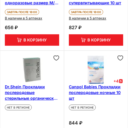
одноразовые размер M/L
супервпитывающие 10 шт
5 шт
ЗАВТРА ПОСЛЕ 18:00
ЗАВТРА ПОСЛЕ 18:00
В наличии в 5 аптеках
В наличии в 5 аптеках
656 ₽
827 ₽
В КОРЗИНУ
В КОРЗИНУ
+
4
Dr.Shein Прокладки
Canpol Babies Прокладки
послеродовые
послеродовые ночные 10
стерильные органические
шт
10 шт
НЕТ В РЕГИОНЕ
НЕТ В РЕГИОНЕ
844 ₽