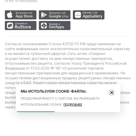
ОГРН: 1177847055583
Согласно положениями Статьи 437(2) ГК РФ представленная на
сайте информация носит исключительно ознакомительный характер
и не является публичной офертой. Сеть аптек «Озерки»
осуществляет доставку на дом лекарственных препаратов,
отпускаемым без рецепта, согласно Указу Президента Российской
Федерации от 17.03.2020 № 187 «О розничной торговле
лекарственными препаратами для медицинского применения». Не
осуществляем дистанционную продажу рецептурных лекарственных
средств и БАД. Рецептурные лекарственные средства можно
получить только при помощи самовывоза в аптеке при
МЫ ИСПОЛЬЗУЕМ COOKIE-ФАЙЛЫ.
предоставлении рецепта, выписанного врачом. Бронирование товара
выполняется при условиях последующего выкупа заказа в
ПРОДОЛЖАЯ РАБОТУ С САЙТОМ, ВЫ РАЗРЕШАЕТЕ
выбранном аптечном пункте. Цена действительна только при заказе
ИСПОЛЬЗОВАНИЕ COOKIE.
ПОДРОБНЕЕ
через сайт.