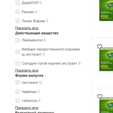
ДжейТНЛ
6
Риклан
4
Лозан Фарма
3
Показать все
Действующее вещество
Левоментол
6
Имбиря лекарственного корневи
щ экстракт
6
Солодки голой корней экстракт
6
Показать все
Форма выпуска
пастилки
12
леденцы
5
таблетки
4
Показать все
Возрастной диапазон