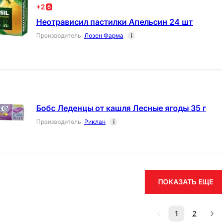
+
2
Неотрависил пастилки Апельсин 24 шт
Производитель
:
Лозен Фарма
i
Бобс Леденцы от кашля Лесные ягоды 35 г
Производитель
:
Риклан
i
ПОКАЗАТЬ ЕЩЕ
1
2