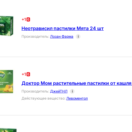
+
1
Неотрависил пастилки Мята 24 шт
Производитель
:
Лозан Фарма
i
+
1
Доктор Мом растительные пастилки от кашля
Производитель
:
ДжейТНЛ
i
Действующее вещество
:
Левоментол