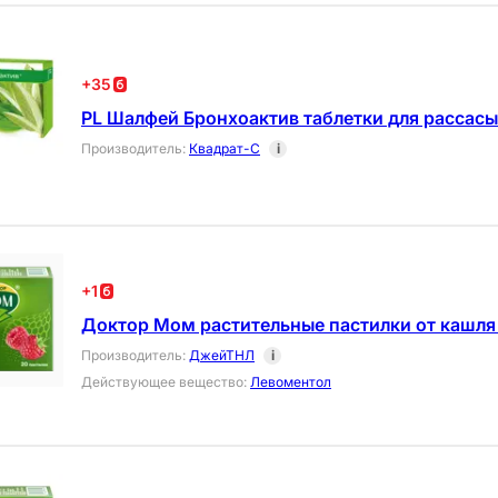
+
35
PL Шалфей Бронхоактив таблетки для рассасы
Производитель
:
Квадрат-С
i
+
1
Доктор Мом растительные пастилки от кашля
Производитель
:
ДжейТНЛ
i
Действующее вещество
:
Левоментол