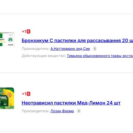
+
1
Бронхикум С пастилки для рассасывания 20 
Производитель
:
А.Наттерманн энд Сие
i
Действующее вещество
:
Тимьяна обыкновенного травы экстр
+
1
Неотрависил пастилки Мед-Лимон 24 шт
Производитель
:
Лозан Фарма
i