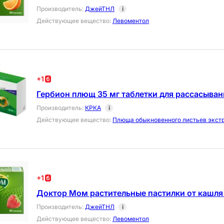
Производитель
:
ДжейТНЛ
i
Действующее вещество
:
Левоментол
+
1
Гербион плющ 35 мг таблетки для рассасыван
Производитель
:
КРКА
i
Действующее вещество
:
Плюща обыкновенного листьев экст
+
1
Доктор Мом растительные пастилки от кашля
Производитель
:
ДжейТНЛ
i
Действующее вещество
:
Левоментол