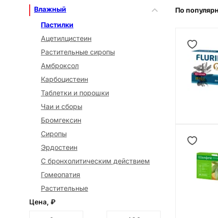
Влажный
По популяр
Пастилки
Ацетилцистеин
Растительные сиропы
Амброксол
Карбоцистеин
Таблетки и порошки
Чаи и сборы
Бромгексин
Сиропы
Эрдостеин
С бронхолитическим действием
Гомеопатия
Растительные
Цена, ₽