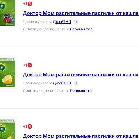
+
1
Доктор Мом растительные пастилки от кашля
Производитель
:
ДжейТНЛ
i
Действующее вещество
:
Левоментол
+
1
Доктор Мом растительные пастилки от кашля
Производитель
:
ДжейТНЛ
i
Действующее вещество
:
Левоментол
+
1
Доктор Мом растительные пастилки от кашля