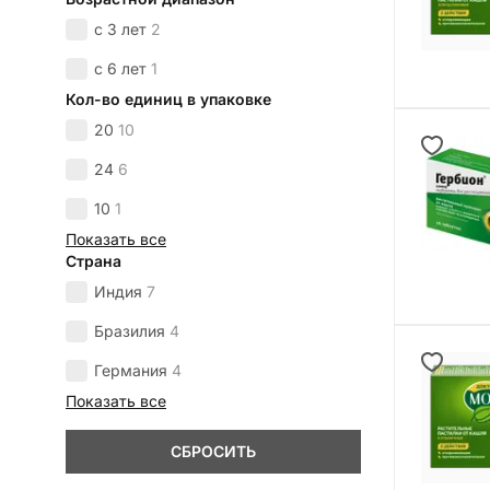
с 3 лет
2
с 6 лет
1
Кол-во единиц в упаковке
20
10
24
6
10
1
Показать все
Страна
Индия
7
Бразилия
4
Германия
4
Показать все
СБРОСИТЬ