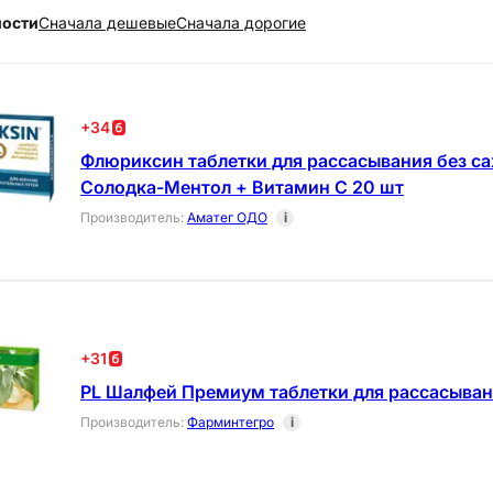
ности
Cначала дешевые
Cначала дорогие
+
34
Флюриксин таблетки для рассасывания без с
Солодка-Ментол + Витамин С 20 шт
Производитель
:
Аматег ОДО
i
+
31
PL Шалфей Премиум таблетки для рассасыван
Производитель
:
Фарминтегро
i