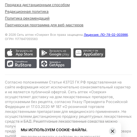
Продажа дистанционным способом
Редакционная политика
Политика рекомендаций
Партнерская программа для веб-мастеров
©
2026
Сеть аптек «Озерки» Все права защищены
Лицензия: ЛО-78-02-003986
,
ОГРН: 1177847055583
Согласно положениями Статьи 437(2) ГК РФ представленная на
сайте информация носит исключительно ознакомительный характер
и не является публичной офертой. Сеть аптек «Озерки»
осуществляет доставку на дом лекарственных препаратов,
отпускаемым без рецепта, согласно Указу Президента Российской
Федерации от 17.03.2020 № 187 «О розничной торговле
лекарственными препаратами для медицинского применения». Не
осуществляем дистанционную продажу рецептурных лекарственных
средств и БАД. Рецептурные лекарственные средства можно
получить только при помощи самовывоза в аптеке при
МЫ ИСПОЛЬЗУЕМ COOKIE-ФАЙЛЫ.
предоставлении рецепта, выписанного врачом. Бронирование товара
выполняется при условиях последующего выкупа заказа в