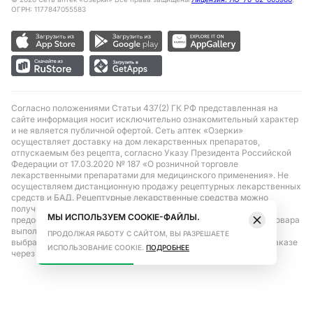
ОГРН: 1177847055583
Согласно положениями Статьи 437(2) ГК РФ представленная на
сайте информация носит исключительно ознакомительный характер
и не является публичной офертой. Сеть аптек «Озерки»
осуществляет доставку на дом лекарственных препаратов,
отпускаемым без рецепта, согласно Указу Президента Российской
Федерации от 17.03.2020 № 187 «О розничной торговле
лекарственными препаратами для медицинского применения». Не
осуществляем дистанционную продажу рецептурных лекарственных
средств и БАД. Рецептурные лекарственные средства можно
получить только при помощи самовывоза в аптеке при
МЫ ИСПОЛЬЗУЕМ COOKIE-ФАЙЛЫ.
предоставлении рецепта, выписанного врачом. Бронирование товара
выполняется при условиях последующего выкупа заказа в
ПРОДОЛЖАЯ РАБОТУ С САЙТОМ, ВЫ РАЗРЕШАЕТЕ
выбранном аптечном пункте. Цена действительна только при заказе
ИСПОЛЬЗОВАНИЕ COOKIE.
ПОДРОБНЕЕ
через сайт.