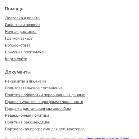
Помощь
Доставка и оплата
Гарантии и возврат
Ночная доставка
Где мой заказ?
Вопрос-ответ
Бонусная программа
Карта сайта
Документы
Реквизиты и лицензии
Пользовательское соглашение
Политика обработки персональных данных
Правила участия в программе лояльности
Продажа дистанционным способом
Редакционная политика
Политика рекомендаций
Партнерская программа для веб-мастеров
©
2026
Сеть аптек «Озерки» Все права защищены
Лицензия: ЛО-78-02-003986
,