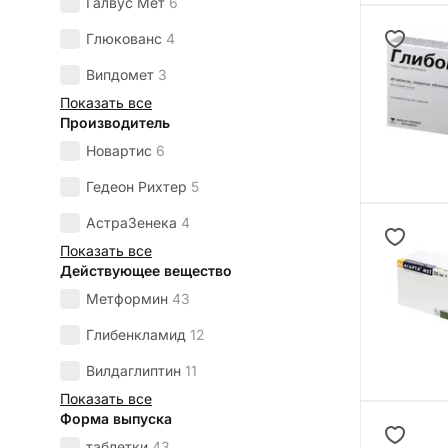
Галвус Мет
6
Глюкованс
4
Випдомет
3
Показать все
Производитель
Новартис
6
Гедеон Рихтер
5
АстраЗенека
4
Показать все
Действующее вещество
Метформин
43
Глибенкламид
12
Вилдаглиптин
11
Показать все
Форма выпуска
таблетки
43