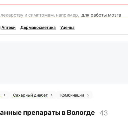
 лекарству и симптомам, например,
для работы мозга
Аптеки
Дермакосметика
Уценка
я
Сахарный диабет
Комбинации
нные препараты в Вологде
43