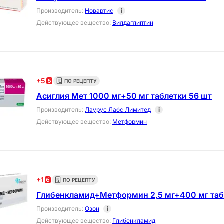
Производитель
:
Новартис
i
Действующее вещество
:
Вилдаглиптин
+
5
ПО РЕЦЕПТУ
Асиглия Мет 1000 мг+50 мг таблетки 56 шт
Производитель
:
Лаурус Лабс Лимитед
i
Действующее вещество
:
Метформин
+
1
ПО РЕЦЕПТУ
Глибенкламид+Метформин 2,5 мг+400 мг таб
Производитель
:
Озон
i
Действующее вещество
:
Глибенкламид