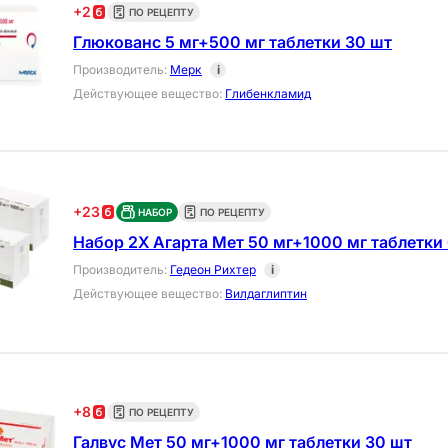
+
2
ПО РЕЦЕПТУ
Глюкованс 5 мг+500 мг таблетки 30 шт
Производитель
:
Мерк
i
Действующее вещество
:
Глибенкламид
+
23
НАБОР
ПО РЕЦЕПТУ
Набор 2Х Агарта Мет 50 мг+1000 мг таблетки
Производитель
:
Гедеон Рихтер
i
Действующее вещество
:
Вилдаглиптин
+
8
ПО РЕЦЕПТУ
Галвус Мет 50 мг+1000 мг таблетки 30 шт