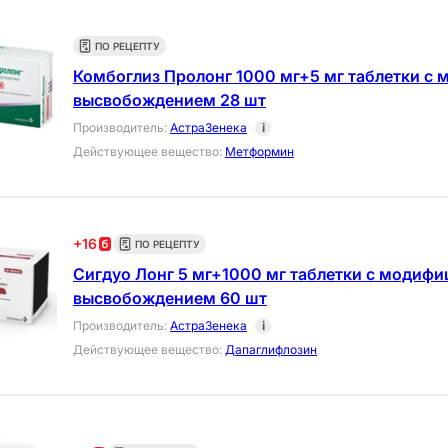
ПО РЕЦЕПТУ
Комбоглиз Пролонг 1000 мг+5 мг таблетки 
высвобождением 28 шт
Производитель
:
АстраЗенека
i
Действующее вещество
:
Метформин
+
16
ПО РЕЦЕПТУ
Сигдуо Лонг 5 мг+1000 мг таблетки с модиф
высвобождением 60 шт
Производитель
:
АстраЗенека
i
Действующее вещество
:
Дапаглифлозин