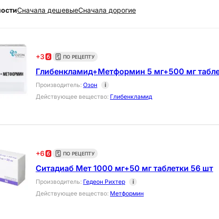
ности
Cначала дешевые
Cначала дорогие
+
3
ПО РЕЦЕПТУ
Глибенкламид+Метформин 5 мг+500 мг табле
Производитель
:
Озон
i
Действующее вещество
:
Глибенкламид
+
6
ПО РЕЦЕПТУ
Ситадиаб Мет 1000 мг+50 мг таблетки 56 шт
Производитель
:
Гедеон Рихтер
i
Действующее вещество
:
Метформин