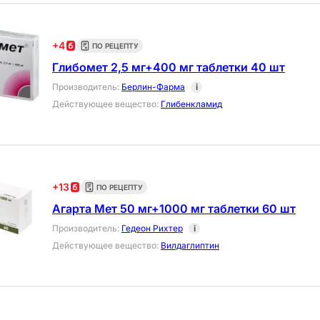
+
4
ПО РЕЦЕПТУ
Глибомет 2,5 мг+400 мг таблетки 40 шт
Производитель
:
Берлин-Фарма
i
Действующее вещество
:
Глибенкламид
+
13
ПО РЕЦЕПТУ
Агарта Мет 50 мг+1000 мг таблетки 60 шт
Производитель
:
Гедеон Рихтер
i
Действующее вещество
:
Вилдаглиптин