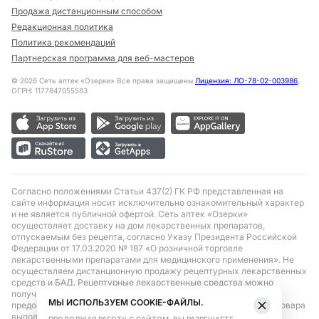
Продажа дистанционным способом
Редакционная политика
Политика рекомендаций
Партнерская программа для веб-мастеров
©
2026
Сеть аптек «Озерки» Все права защищены
Лицензия: ЛО-78-02-003986
,
ОГРН: 1177847055583
Согласно положениями Статьи 437(2) ГК РФ представленная на
сайте информация носит исключительно ознакомительный характер
и не является публичной офертой. Сеть аптек «Озерки»
осуществляет доставку на дом лекарственных препаратов,
отпускаемым без рецепта, согласно Указу Президента Российской
Федерации от 17.03.2020 № 187 «О розничной торговле
лекарственными препаратами для медицинского применения». Не
осуществляем дистанционную продажу рецептурных лекарственных
средств и БАД. Рецептурные лекарственные средства можно
получить только при помощи самовывоза в аптеке при
МЫ ИСПОЛЬЗУЕМ COOKIE-ФАЙЛЫ.
предоставлении рецепта, выписанного врачом. Бронирование товара
выполняется при условиях последующего выкупа заказа в