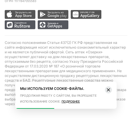
ОГРН: 1177847055583
Согласно положениями Статьи 437(2) ГК РФ представленная на
сайте информация носит исключительно ознакомительный характер
и не является публичной офертой. Сеть аптек «Озерки»
осуществляет доставку на дом лекарственных препаратов,
отпускаемым без рецепта, согласно Указу Президента Российской
Федерации от 17.03.2020 № 187 «О розничной торговле
лекарственными препаратами для медицинского применения». Не
осуществляем дистанционную продажу рецептурных лекарственных
средств и БАД. Рецептурные лекарственные средства можно
получить только при помощи самовывоза в аптеке при
МЫ ИСПОЛЬЗУЕМ COOKIE-ФАЙЛЫ.
предоставлении рецепта, выписанного врачом. Бронирование товара
выполняется при условиях последующего выкупа заказа в
ПРОДОЛЖАЯ РАБОТУ С САЙТОМ, ВЫ РАЗРЕШАЕТЕ
выбранном аптечном пункте. Цена действительна только при заказе
ИСПОЛЬЗОВАНИЕ COOKIE.
ПОДРОБНЕЕ
через сайт.