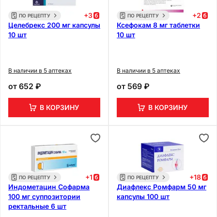
+
3
+
2
ПО РЕЦЕПТУ
ПО РЕЦЕПТУ
Целебрекс 200 мг капсулы
Ксефокам 8 мг таблетки
10 шт
10 шт
В наличии в 5 аптеках
В наличии в 5 аптеках
от
652 ₽
от
569 ₽
В КОРЗИНУ
В КОРЗИНУ
+
1
+
18
ПО РЕЦЕПТУ
ПО РЕЦЕПТУ
Индометацин Софарма
Диафлекс Ромфарм 50 мг
100 мг суппозитории
капсулы 100 шт
ректальные 6 шт