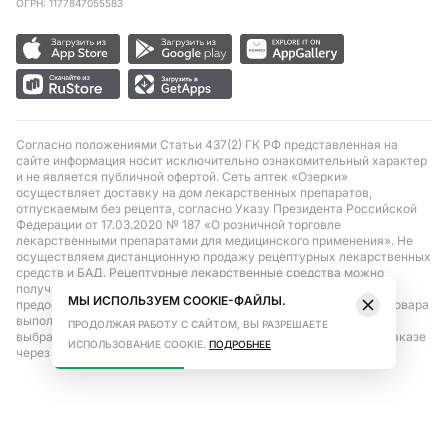
ОГРН: 1177847055583
Согласно положениями Статьи 437(2) ГК РФ представленная на
сайте информация носит исключительно ознакомительный характер
и не является публичной офертой. Сеть аптек «Озерки»
осуществляет доставку на дом лекарственных препаратов,
отпускаемым без рецепта, согласно Указу Президента Российской
Федерации от 17.03.2020 № 187 «О розничной торговле
лекарственными препаратами для медицинского применения». Не
осуществляем дистанционную продажу рецептурных лекарственных
средств и БАД. Рецептурные лекарственные средства можно
получить только при помощи самовывоза в аптеке при
МЫ ИСПОЛЬЗУЕМ COOKIE-ФАЙЛЫ.
предоставлении рецепта, выписанного врачом. Бронирование товара
выполняется при условиях последующего выкупа заказа в
ПРОДОЛЖАЯ РАБОТУ С САЙТОМ, ВЫ РАЗРЕШАЕТЕ
выбранном аптечном пункте. Цена действительна только при заказе
ИСПОЛЬЗОВАНИЕ COOKIE.
ПОДРОБНЕЕ
через сайт.