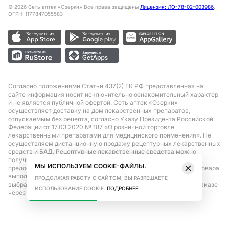
©
2026
Сеть аптек «Озерки» Все права защищены
Лицензия: ЛО-78-02-003986
,
ОГРН: 1177847055583
Согласно положениями Статьи 437(2) ГК РФ представленная на
сайте информация носит исключительно ознакомительный характер
и не является публичной офертой. Сеть аптек «Озерки»
осуществляет доставку на дом лекарственных препаратов,
отпускаемым без рецепта, согласно Указу Президента Российской
Федерации от 17.03.2020 № 187 «О розничной торговле
лекарственными препаратами для медицинского применения». Не
осуществляем дистанционную продажу рецептурных лекарственных
средств и БАД. Рецептурные лекарственные средства можно
получить только при помощи самовывоза в аптеке при
МЫ ИСПОЛЬЗУЕМ COOKIE-ФАЙЛЫ.
предоставлении рецепта, выписанного врачом. Бронирование товара
выполняется при условиях последующего выкупа заказа в
ПРОДОЛЖАЯ РАБОТУ С САЙТОМ, ВЫ РАЗРЕШАЕТЕ
выбранном аптечном пункте. Цена действительна только при заказе
ИСПОЛЬЗОВАНИЕ COOKIE.
ПОДРОБНЕЕ
через сайт.