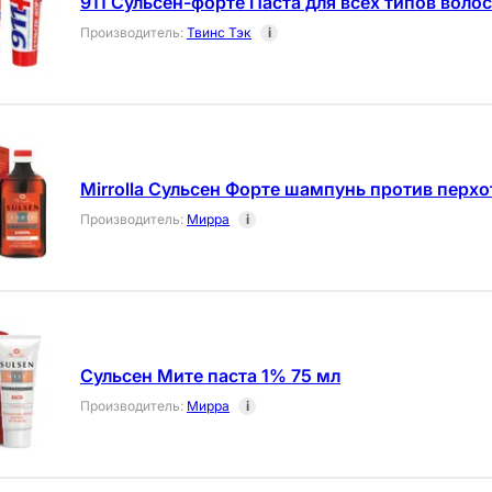
911 Сульсен-форте Паста для всех типов волос
Производитель
:
Твинс Тэк
i
Mirrolla Сульсен Форте шампунь против перхо
Производитель
:
Мирра
i
Сульсен Мите паста 1% 75 мл
Производитель
:
Мирра
i