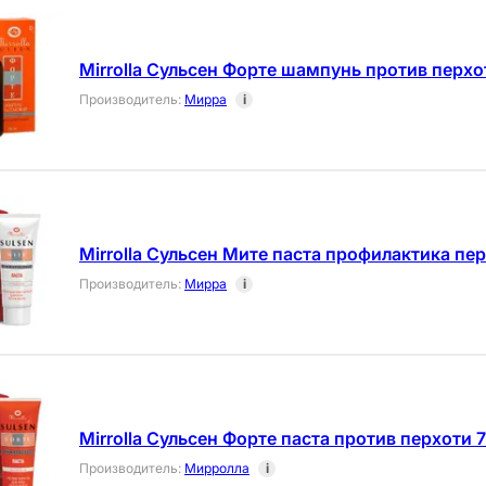
Mirrolla Сульсен Форте шампунь против перхо
Производитель
:
Мирра
i
Mirrolla Сульсен Мите паста профилактика пе
Производитель
:
Мирра
i
Mirrolla Сульсен Форте паста против перхоти 
Производитель
:
Мирролла
i