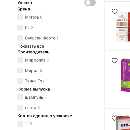
Уценка
Бренд
Mirrolla
6
PL
3
Сульсен Форте
1
Показать все
Производитель
Мирролла
6
Мирра
5
Твинс Тэк
1
Форма выпуска
шампунь
7
паста
5
Кол-во единиц в упаковке
1
12