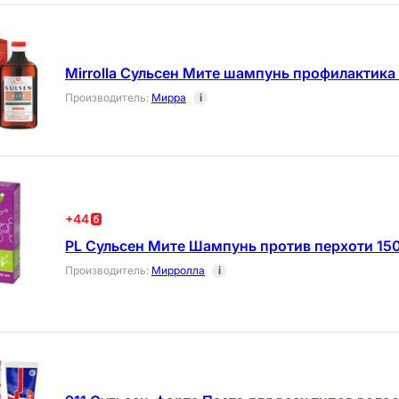
Mirrolla Сульсен Мите шампунь профилактика
Производитель
:
Мирра
i
+
44
PL Сульсен Мите Шампунь против перхоти 15
Производитель
:
Мирролла
i