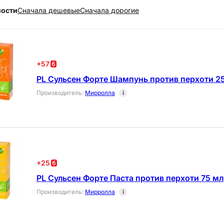
ности
Cначала дешевые
Cначала дорогие
+
57
PL Сульсен Форте Шампунь против перхоти 2
Производитель
:
Мирролла
i
+
25
PL Сульсен Форте Паста против перхоти 75 мл
Производитель
:
Мирролла
i