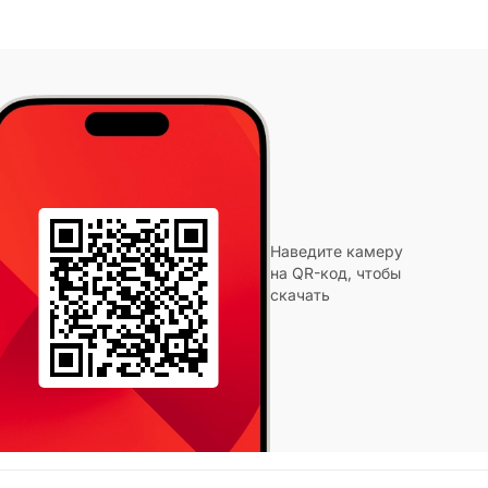
Наведите камеру
на QR-код, чтобы
скачать