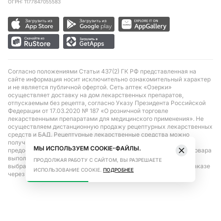
ОГРН: 1177847055583
Согласно положениями Статьи 437(2) ГК РФ представленная на
сайте информация носит исключительно ознакомительный характер
и не является публичной офертой. Сеть аптек «Озерки»
осуществляет доставку на дом лекарственных препаратов,
отпускаемым без рецепта, согласно Указу Президента Российской
Федерации от 17.03.2020 № 187 «О розничной торговле
лекарственными препаратами для медицинского применения». Не
осуществляем дистанционную продажу рецептурных лекарственных
средств и БАД. Рецептурные лекарственные средства можно
получить только при помощи самовывоза в аптеке при
МЫ ИСПОЛЬЗУЕМ COOKIE-ФАЙЛЫ.
предоставлении рецепта, выписанного врачом. Бронирование товара
выполняется при условиях последующего выкупа заказа в
ПРОДОЛЖАЯ РАБОТУ С САЙТОМ, ВЫ РАЗРЕШАЕТЕ
выбранном аптечном пункте. Цена действительна только при заказе
ИСПОЛЬЗОВАНИЕ COOKIE.
ПОДРОБНЕЕ
через сайт.