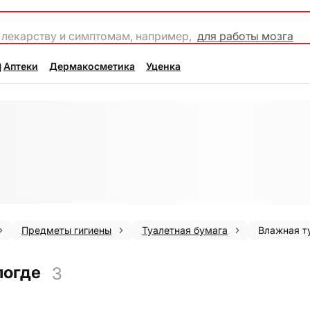
 лекарству и симптомам, например,
для работы мозга
Аптеки
Дермакосметика
Уценка
Предметы гигиены
Туалетная бумага
Влажная т
логде
3