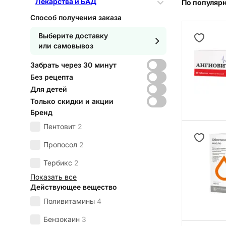
Лекарства и БАД
По популяр
Способ получения заказа
Выберите доставку
или самовывоз
Забрать через 30 минут
Без рецепта
Для детей
Только скидки и акции
Бренд
Пентовит
2
Пропосол
2
Тербикс
2
Показать все
Действующее вещество
Поливитамины
4
Бензокаин
3