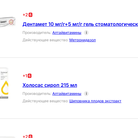
+
2
Дентамет 10 мг/г+5 мг/г гель стоматологическ
Производитель
:
Алтайвитамины
i
Действующее вещество
:
Метронидазол
+
1
Холосас сироп 215 мл
Производитель
:
Алтайвитамины
i
Действующее вещество
:
Шиповника плодов экстракт
+
2