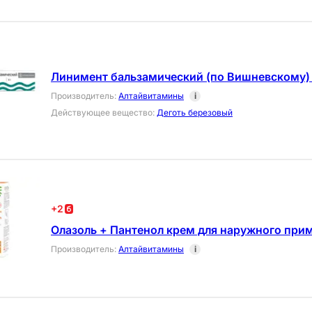
Линимент бальзамический (по Вишневскому) 
Производитель
:
Алтайвитамины
i
Действующее вещество
:
Деготь березовый
+
2
Олазоль + Пантенол крем для наружного прим
Производитель
:
Алтайвитамины
i