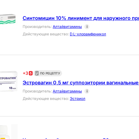
Синтомицин 10% линимент для наружного пр
Производитель
:
Алтайвитамины
i
Действующее вещество
:
D,L-хлорамфеникол
+
3
ПО РЕЦЕПТУ
Эстровагин 0,5 мг суппозитории вагинальные
Производитель
:
Алтайвитамины
i
Действующее вещество
:
Эстриол