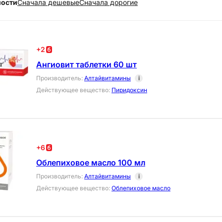
ности
Cначала дешевые
Cначала дорогие
+
2
Ангиовит таблетки 60 шт
Производитель
:
Алтайвитамины
i
Действующее вещество
:
Пиридоксин
+
6
Облепиховое масло 100 мл
Производитель
:
Алтайвитамины
i
Действующее вещество
:
Облепиховое масло