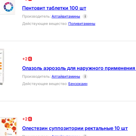
Пентовит таблетки 100 шт
Производитель
:
Алтайвитамины
i
Действующее вещество
:
Поливитамины
+
2
Олазоль аэрозоль для наружного применения 
Производитель
:
Алтайвитамины
i
Действующее вещество
:
Бензокаин
+
2
Олестезин суппозитории ректальные 10 шт