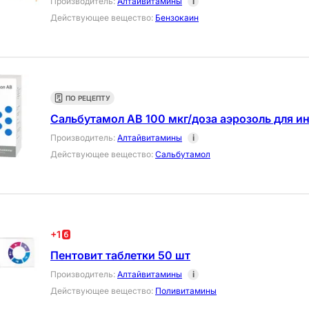
Производитель
:
Алтайвитамины
i
Действующее вещество
:
Бензокаин
ПО РЕЦЕПТУ
Сальбутамол АВ 100 мкг/доза аэрозоль для ин
Производитель
:
Алтайвитамины
i
Действующее вещество
:
Сальбутамол
+
1
Пентовит таблетки 50 шт
Производитель
:
Алтайвитамины
i
Действующее вещество
:
Поливитамины