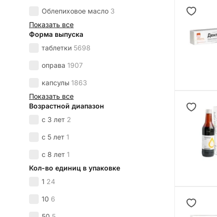
Облепиховое масло
3
Показать все
Форма выпуска
таблетки
5698
оправа
1907
капсулы
1863
Показать все
Возрастной диапазон
с 3 лет
2
с 5 лет
1
с 8 лет
1
Кол-во единиц в упаковке
1
24
10
6
50
5