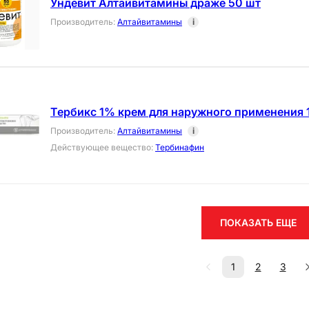
Ундевит Алтайвитамины драже 50 шт
Производитель
:
Алтайвитамины
i
Тербикс 1% крем для наружного применения 1
Производитель
:
Алтайвитамины
i
Действующее вещество
:
Тербинафин
ПОКАЗАТЬ ЕЩЕ
1
2
3