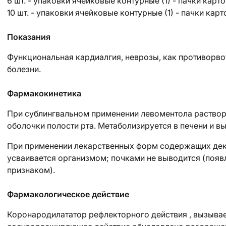
6 шт. - упаковки ячейковые контурные (1) - пачки карт
10 шт. - упаковки ячейковые контурные (1) - пачки карт
Показания
Функциональная кардиалгия, неврозы, как противорво
болезни.
Фармакокинетика
При сублингвальном применении левоментола раствор 
оболочки полости рта. Метаболизируется в печени и в
При применении лекарственных форм содержащих декс
усваивается организмом; почками не выводится (появ
признаком).
Фармакологическое действие
Коронародилататор рефлекторного действия , вызывае