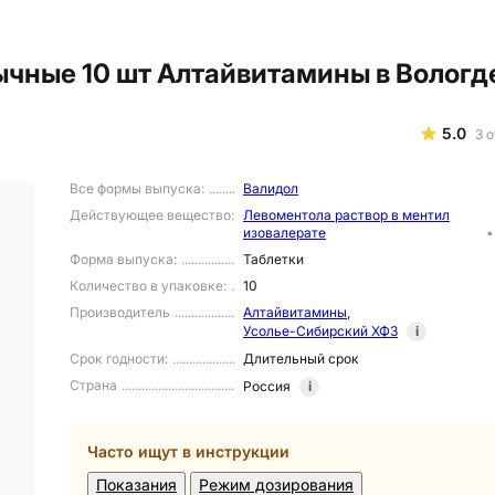
ычные 10 шт Алтайвитамины в Вологд
5.0
3
о
Все формы выпуска
:
Валидол
Действующее вещество
:
Левоментола раствор в ментил
изовалерате
Форма выпуска
:
Таблетки
Количество в упаковке
:
10
Производитель
Алтайвитамины
,
Усолье-Сибирский ХФЗ
i
Срок годности
:
Длительный срок
Страна
Россия
i
Часто ищут в инструкции
Показания
Режим дозирования