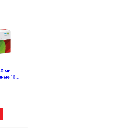
60 мг
чные 16