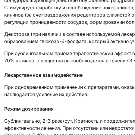
сосудорасширяющее действие обусловлено раздражен
Стимулирует выработку и освобождение энкефалинов, 
кининов (за счет раздражения рецепторов слизистой о
регуляции проницаемости сосудов, формировании бо
Декстроза (при наличии в составе используемой лека
образованием глюкозо-6-фосфата, который активно уч
При сублингвальном приеме терапевтический эффект в 
70% активного вещества высвобождается в течение 3 
Лекарственное взаимодействие
При одновременном применении с препаратами, оказ
наблюдается усиление их действия.
Режим дозирования
Сублингвально, 2-3 раза/сут. Кратность и продолжите
эффективности лечения. При отсутствии или недостат