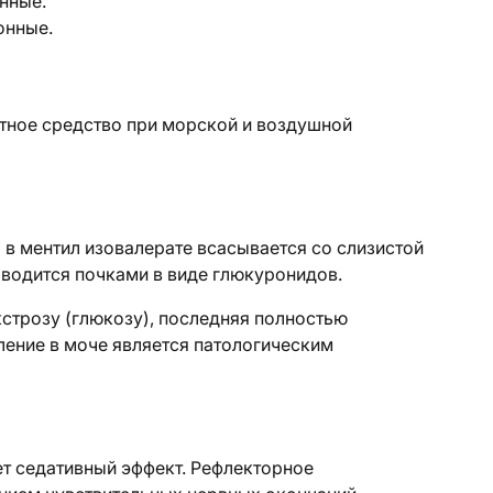
онные.
онные.
тное средство при морской и воздушной
в ментил изовалерате всасывается со слизистой
ыводится почками в виде глюкуронидов.
трозу (глюкозу), последняя полностью
ление в моче является патологическим
т седативный эффект. Рефлекторное