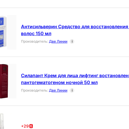
Антисильверин Средство для восстановления 
волос 150 мл
Производитель
:
Две Линии
i
Силапант Крем для лица лифтинг востановлен
пантогематогеном ночной 50 мл
Производитель
:
Две Линии
i
+
29