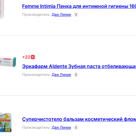
Femme Intimia Пенка для интимной гигиены 16
Производитель
:
Две Линии
i
+
22
Эркафарм Aldente Зубная паста отбеливающа
Производитель
:
Две Линии
i
Суперчистотело бальзам косметический фло
Производитель
:
Две Линии
i