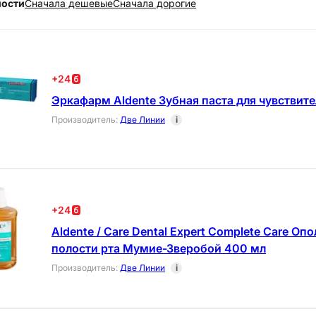
ности
Cначала дешевые
Cначала дорогие
+
24
Эркафарм Aldente Зубная паста для чувствите
Производитель
:
Две Линии
i
+
24
Aldente / Care Dental Expert Complete Care Оп
полости рта Мумие-Зверобой 400 мл
Производитель
:
Две Линии
i