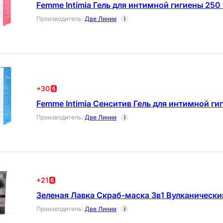
Femme Intimia Гель для интимной гигиены 250
Производитель
:
Две Линии
i
+
30
Femme Intimia Сенситив Гель для интимной ги
Производитель
:
Две Линии
i
+
21
Зеленая Лавка Скраб-маска 3в1 Вулканически
Производитель
:
Две Линии
i