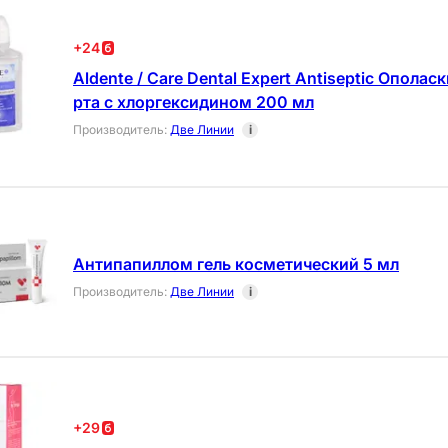
+
24
Aldente / Care Dental Expert Antiseptic Ополас
рта c хлоргексидином 200 мл
Производитель
:
Две Линии
i
Антипапиллом гель косметический 5 мл
Производитель
:
Две Линии
i
+
29