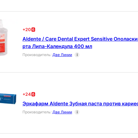
+
20
Aldente / Care Dental Expert Sensitive Ополаск
рта Липа-Календула 400 мл
Производитель
:
Две Линии
i
+
24
Эркафарм Aldente Зубная паста против карие
Производитель
:
Две Линии
i