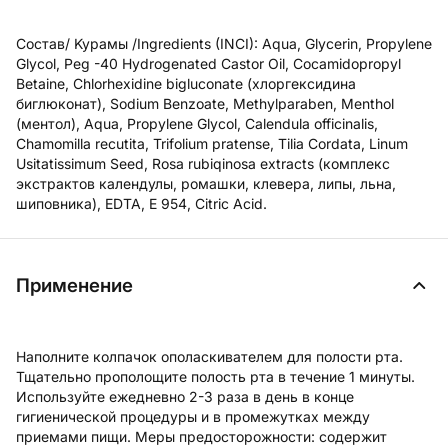
Состав/ Kyрамы /Ingredients (INCI): Aqua, Glycerin, Propylene
Glycol, Peg -40 Hydrogenated Castor Oil, Cocamidopropyl
Betaine, Chlorhexidine bigluconate (хлоргексидина
биглюконат), Sodium Benzoate, Methylparaben, Menthol
(ментол), Aqua, Propylene Glycol, Calendula officinalis,
Chamomilla recutita, Trifolium pratense, Tilia Cordata, Linum
Usitatissimum Seed, Rosa rubiqinosa extracts (комплекс
экстрактов календулы, ромашки, клевера, липы, льна,
шиповника), EDTA, Е 954, Citric Acid.
Применение
Наполните колпачок ополаскивателем для полости рта.
Тщательно прополощите полость рта в течение 1 минуты.
Используйте ежедневно 2-3 раза в день в конце
гигиенической процедуры и в промежутках между
приемами пищи. Меры предосторожности: содержит