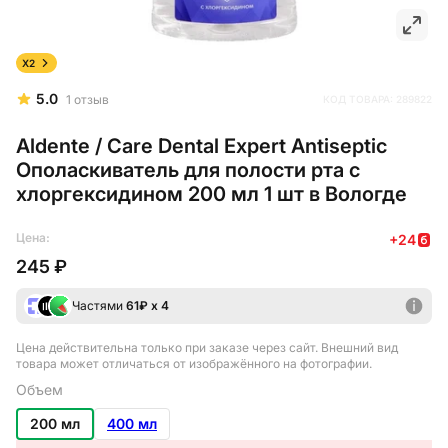
X2
5.0
1
отзыв
КОД ТОВАРА:
289822
Aldente / Care Dental Expert Antiseptic
Ополаскиватель для полости рта c
хлоргексидином 200 мл 1 шт в Вологде
Цена:
+
24
245 ₽
Частями
61
₽ х 4
Цена действительна только при заказе через сайт
. Внешний вид
товара может отличаться от изображённого на фотографии.
Объем
200 мл
400 мл