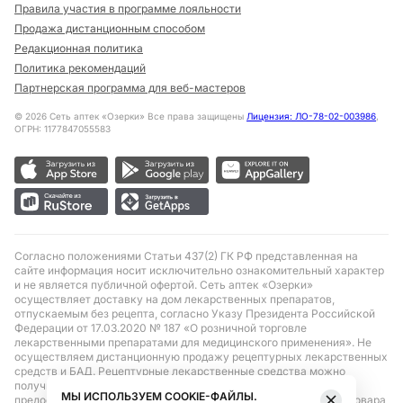
Правила участия в программе лояльности
Продажа дистанционным способом
Редакционная политика
Политика рекомендаций
Партнерская программа для веб-мастеров
©
2026
Сеть аптек «Озерки» Все права защищены
Лицензия: ЛО-78-02-003986
,
ОГРН: 1177847055583
Согласно положениями Статьи 437(2) ГК РФ представленная на
сайте информация носит исключительно ознакомительный характер
и не является публичной офертой. Сеть аптек «Озерки»
осуществляет доставку на дом лекарственных препаратов,
отпускаемым без рецепта, согласно Указу Президента Российской
Федерации от 17.03.2020 № 187 «О розничной торговле
лекарственными препаратами для медицинского применения». Не
осуществляем дистанционную продажу рецептурных лекарственных
средств и БАД. Рецептурные лекарственные средства можно
получить только при помощи самовывоза в аптеке при
МЫ ИСПОЛЬЗУЕМ COOKIE-ФАЙЛЫ.
предоставлении рецепта, выписанного врачом. Бронирование товара