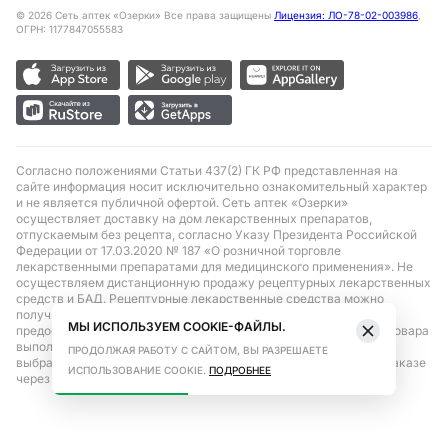
©
2026
Сеть аптек «Озерки» Все права защищены
Лицензия: ЛО-78-02-003986
,
ОГРН: 1177847055583
Согласно положениями Статьи 437(2) ГК РФ представленная на
сайте информация носит исключительно ознакомительный характер
и не является публичной офертой. Сеть аптек «Озерки»
осуществляет доставку на дом лекарственных препаратов,
отпускаемым без рецепта, согласно Указу Президента Российской
Федерации от 17.03.2020 № 187 «О розничной торговле
лекарственными препаратами для медицинского применения». Не
осуществляем дистанционную продажу рецептурных лекарственных
средств и БАД. Рецептурные лекарственные средства можно
получить только при помощи самовывоза в аптеке при
МЫ ИСПОЛЬЗУЕМ COOKIE-ФАЙЛЫ.
предоставлении рецепта, выписанного врачом. Бронирование товара
выполняется при условиях последующего выкупа заказа в
ПРОДОЛЖАЯ РАБОТУ С САЙТОМ, ВЫ РАЗРЕШАЕТЕ
выбранном аптечном пункте. Цена действительна только при заказе
ИСПОЛЬЗОВАНИЕ COOKIE.
ПОДРОБНЕЕ
через сайт.