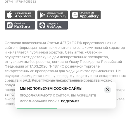
ОГРН: 1177847055583
Согласно положениями Статьи 437(2) ГК РФ представленная на
сайте информация носит исключительно ознакомительный характер
и не является публичной офертой. Сеть аптек «Озерки»
осуществляет доставку на дом лекарственных препаратов,
отпускаемым без рецепта, согласно Указу Президента Российской
Федерации от 17.03.2020 № 187 «О розничной торговле
лекарственными препаратами для медицинского применения». Не
осуществляем дистанционную продажу рецептурных лекарственных
средств и БАД. Рецептурные лекарственные средства можно
получить только при помощи самовывоза в аптеке при
МЫ ИСПОЛЬЗУЕМ COOKIE-ФАЙЛЫ.
предоставлении рецепта, выписанного врачом. Бронирование товара
выполняется при условиях последующего выкупа заказа в
ПРОДОЛЖАЯ РАБОТУ С САЙТОМ, ВЫ РАЗРЕШАЕТЕ
выбранном аптечном пункте. Цена действительна только при заказе
ИСПОЛЬЗОВАНИЕ COOKIE.
ПОДРОБНЕЕ
через сайт.