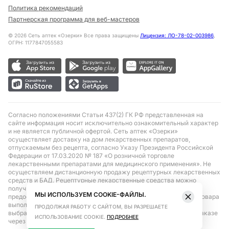
Политика рекомендаций
Партнерская программа для веб-мастеров
©
2026
Сеть аптек «Озерки» Все права защищены
Лицензия: ЛО-78-02-003986
,
ОГРН: 1177847055583
Согласно положениями Статьи 437(2) ГК РФ представленная на
сайте информация носит исключительно ознакомительный характер
и не является публичной офертой. Сеть аптек «Озерки»
осуществляет доставку на дом лекарственных препаратов,
отпускаемым без рецепта, согласно Указу Президента Российской
Федерации от 17.03.2020 № 187 «О розничной торговле
лекарственными препаратами для медицинского применения». Не
осуществляем дистанционную продажу рецептурных лекарственных
средств и БАД. Рецептурные лекарственные средства можно
получить только при помощи самовывоза в аптеке при
МЫ ИСПОЛЬЗУЕМ COOKIE-ФАЙЛЫ.
предоставлении рецепта, выписанного врачом. Бронирование товара
выполняется при условиях последующего выкупа заказа в
ПРОДОЛЖАЯ РАБОТУ С САЙТОМ, ВЫ РАЗРЕШАЕТЕ
выбранном аптечном пункте. Цена действительна только при заказе
ИСПОЛЬЗОВАНИЕ COOKIE.
ПОДРОБНЕЕ
через сайт.