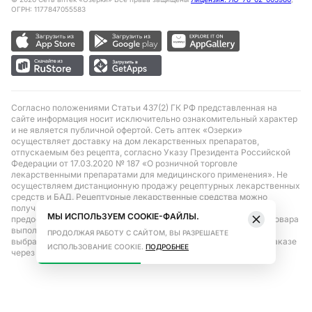
ОГРН: 1177847055583
Согласно положениями Статьи 437(2) ГК РФ представленная на
сайте информация носит исключительно ознакомительный характер
и не является публичной офертой. Сеть аптек «Озерки»
осуществляет доставку на дом лекарственных препаратов,
отпускаемым без рецепта, согласно Указу Президента Российской
Федерации от 17.03.2020 № 187 «О розничной торговле
лекарственными препаратами для медицинского применения». Не
осуществляем дистанционную продажу рецептурных лекарственных
средств и БАД. Рецептурные лекарственные средства можно
получить только при помощи самовывоза в аптеке при
МЫ ИСПОЛЬЗУЕМ COOKIE-ФАЙЛЫ.
предоставлении рецепта, выписанного врачом. Бронирование товара
выполняется при условиях последующего выкупа заказа в
ПРОДОЛЖАЯ РАБОТУ С САЙТОМ, ВЫ РАЗРЕШАЕТЕ
выбранном аптечном пункте. Цена действительна только при заказе
ИСПОЛЬЗОВАНИЕ COOKIE.
ПОДРОБНЕЕ
через сайт.