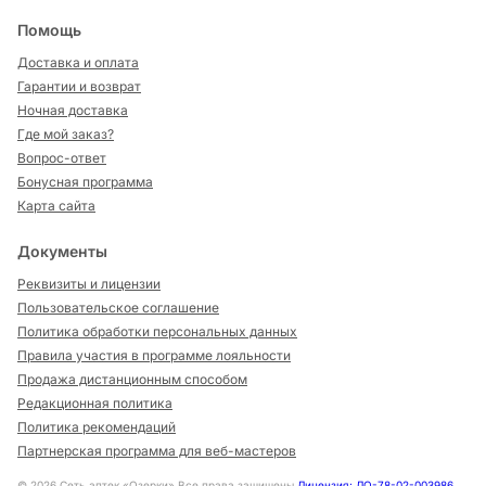
Помощь
Доставка и оплата
Гарантии и возврат
Ночная доставка
Где мой заказ?
Вопрос-ответ
Бонусная программа
Карта сайта
Документы
Реквизиты и лицензии
Пользовательское соглашение
Политика обработки персональных данных
Правила участия в программе лояльности
Продажа дистанционным способом
Редакционная политика
Политика рекомендаций
Партнерская программа для веб-мастеров
©
2026
Сеть аптек «Озерки» Все права защищены
Лицензия: ЛО-78-02-003986
,