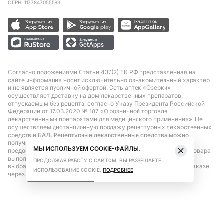
ОГРН: 1177847055583
Согласно положениями Статьи 437(2) ГК РФ представленная на
сайте информация носит исключительно ознакомительный характер
и не является публичной офертой. Сеть аптек «Озерки»
осуществляет доставку на дом лекарственных препаратов,
отпускаемым без рецепта, согласно Указу Президента Российской
Федерации от 17.03.2020 № 187 «О розничной торговле
лекарственными препаратами для медицинского применения». Не
осуществляем дистанционную продажу рецептурных лекарственных
средств и БАД. Рецептурные лекарственные средства можно
получить только при помощи самовывоза в аптеке при
МЫ ИСПОЛЬЗУЕМ COOKIE-ФАЙЛЫ.
предоставлении рецепта, выписанного врачом. Бронирование товара
выполняется при условиях последующего выкупа заказа в
ПРОДОЛЖАЯ РАБОТУ С САЙТОМ, ВЫ РАЗРЕШАЕТЕ
выбранном аптечном пункте. Цена действительна только при заказе
ИСПОЛЬЗОВАНИЕ COOKIE.
ПОДРОБНЕЕ
через сайт.