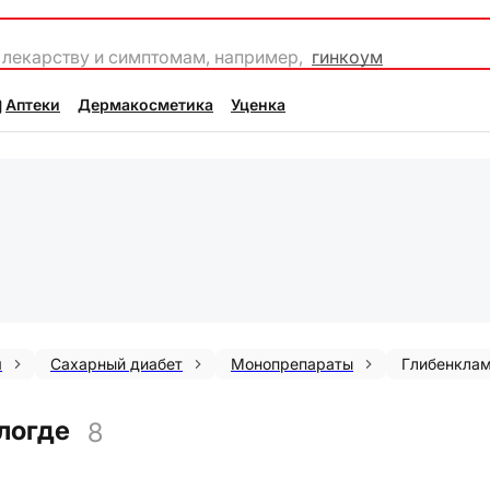
 лекарству и симптомам, например,
гинкоум
Аптеки
Дермакосметика
Уценка
я
Сахарный диабет
Монопрепараты
Глибенкла
логде
8