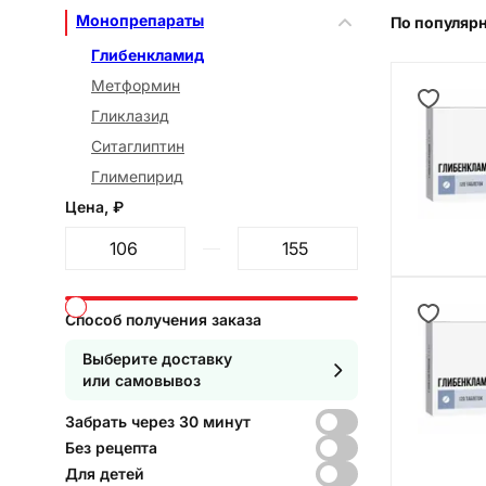
Монопрепараты
По популяр
Глибенкламид
Метформин
Гликлазид
Ситаглиптин
Глимепирид
Цена, ₽
От
До
Способ получения заказа
Выберите доставку
или самовывоз
Забрать через 30 минут
Без рецепта
Для детей