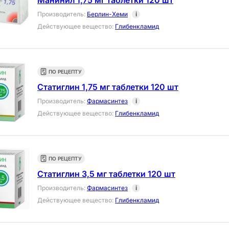
Манинил 1,75 мг таблетки 120 шт
Производитель
:
Берлин-Хеми
i
Действующее вещество
:
Глибенкламид
ПО РЕЦЕПТУ
Статиглин 1,75 мг таблетки 120 шт
Производитель
:
Фармасинтез
i
Действующее вещество
:
Глибенкламид
ПО РЕЦЕПТУ
Статиглин 3,5 мг таблетки 120 шт
Производитель
:
Фармасинтез
i
Действующее вещество
:
Глибенкламид