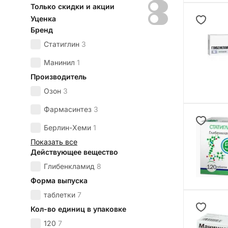
Только скидки и акции
Уценка
Бренд
Статиглин
3
Манинил
1
Производитель
Озон
3
Фармасинтез
3
Берлин-Хеми
1
Показать все
Действующее вещество
Глибенкламид
8
Форма выпуска
таблетки
7
Кол-во единиц в упаковке
120
7