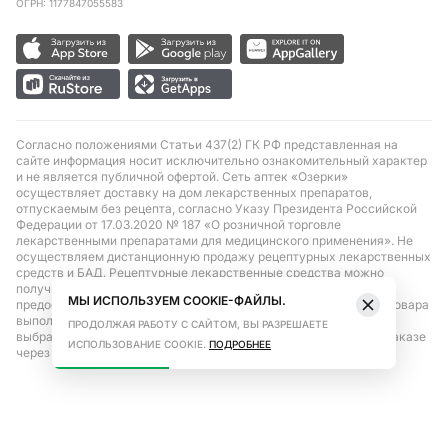
ОГРН: 1177847055583
Согласно положениями Статьи 437(2) ГК РФ представленная на
сайте информация носит исключительно ознакомительный характер
и не является публичной офертой. Сеть аптек «Озерки»
осуществляет доставку на дом лекарственных препаратов,
отпускаемым без рецепта, согласно Указу Президента Российской
Федерации от 17.03.2020 № 187 «О розничной торговле
лекарственными препаратами для медицинского применения». Не
осуществляем дистанционную продажу рецептурных лекарственных
средств и БАД. Рецептурные лекарственные средства можно
получить только при помощи самовывоза в аптеке при
МЫ ИСПОЛЬЗУЕМ COOKIE-ФАЙЛЫ.
предоставлении рецепта, выписанного врачом. Бронирование товара
выполняется при условиях последующего выкупа заказа в
ПРОДОЛЖАЯ РАБОТУ С САЙТОМ, ВЫ РАЗРЕШАЕТЕ
выбранном аптечном пункте. Цена действительна только при заказе
ИСПОЛЬЗОВАНИЕ COOKIE.
ПОДРОБНЕЕ
через сайт.