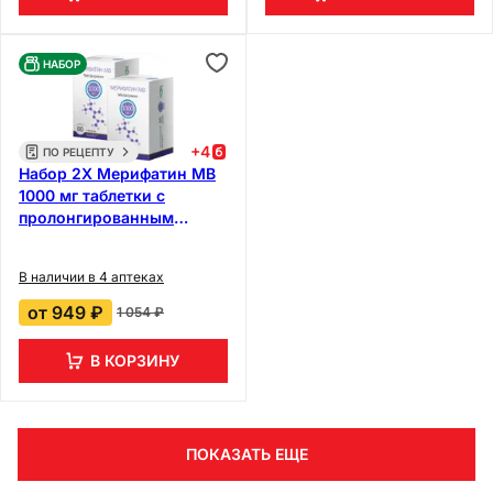
НАБОР
+
4
ПО РЕЦЕПТУ
Набор 2Х Мерифатин МВ
1000 мг таблетки с
пролонгированным
высвобождением 60 шт
В наличии в 4 аптеках
от
949 ₽
1 054 ₽
В КОРЗИНУ
ПОКАЗАТЬ ЕЩЕ