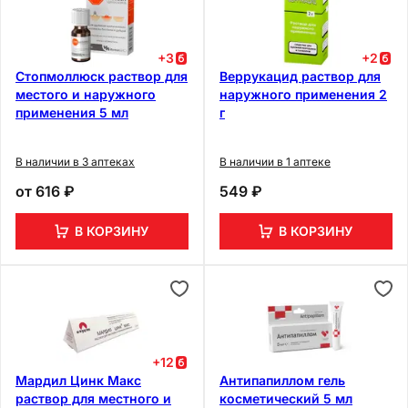
+
3
+
2
Стопмоллюск раствор для
Веррукацид раствор для
местого и наружного
наружного применения 2
применения 5 мл
г
В наличии в 3 аптеках
В наличии в 1 аптеке
от
616 ₽
549 ₽
В КОРЗИНУ
В КОРЗИНУ
+
12
Мардил Цинк Макс
Антипапиллом гель
раствор для местного и
косметический 5 мл