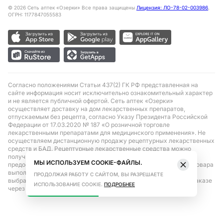
©
2026
Сеть аптек «Озерки» Все права защищены
Лицензия: ЛО-78-02-003986
,
ОГРН: 1177847055583
Согласно положениями Статьи 437(2) ГК РФ представленная на
сайте информация носит исключительно ознакомительный характер
и не является публичной офертой. Сеть аптек «Озерки»
осуществляет доставку на дом лекарственных препаратов,
отпускаемым без рецепта, согласно Указу Президента Российской
Федерации от 17.03.2020 № 187 «О розничной торговле
лекарственными препаратами для медицинского применения». Не
осуществляем дистанционную продажу рецептурных лекарственных
средств и БАД. Рецептурные лекарственные средства можно
получить только при помощи самовывоза в аптеке при
МЫ ИСПОЛЬЗУЕМ COOKIE-ФАЙЛЫ.
предоставлении рецепта, выписанного врачом. Бронирование товара
выполняется при условиях последующего выкупа заказа в
ПРОДОЛЖАЯ РАБОТУ С САЙТОМ, ВЫ РАЗРЕШАЕТЕ
выбранном аптечном пункте. Цена действительна только при заказе
ИСПОЛЬЗОВАНИЕ COOKIE.
ПОДРОБНЕЕ
через сайт.