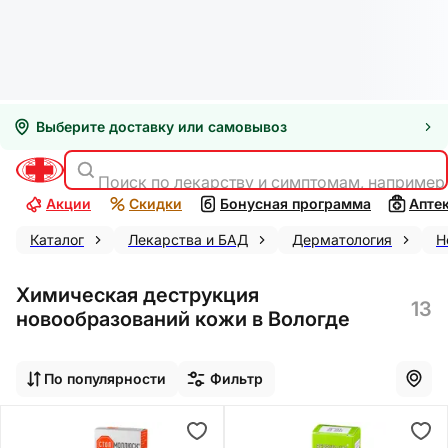
Выберите доставку или самовывоз
Поиск по лекарству и симптомам, например
Акции
Скидки
Бонусная программа
Апте
Каталог
Лекарства и БАД
Дерматология
Н
Химическая деструкция
13
новообразований кожи в Вологде
По популярности
Фильтр