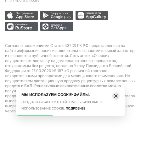
ОГРН: 1177847055583
Согласно положениями Статьи 437(2) ГК РФ представленная на
сайте информация носит исключительно ознакомительный характер
и не является публичной офертой. Сеть аптек «Озерки»
осуществляет доставку на дом лекарственных препаратов,
отпускаемым без рецепта, согласно Указу Президента Российской
Федерации от 17.03.2020 № 187 «О розничной торговле
лекарственными препаратами для медицинского применения». Не
осуществляем дистанционную продажу рецептурных лекарственных
средств и БАД. Рецептурные лекарственные средства можно
получить только при помощи самовывоза в аптеке при
МЫ ИСПОЛЬЗУЕМ COOKIE-ФАЙЛЫ.
предоставлении рецепта, выписанного врачом. Бронирование товара
выполняется при условиях последующего выкупа заказа в
ПРОДОЛЖАЯ РАБОТУ С САЙТОМ, ВЫ РАЗРЕШАЕТЕ
выбранном аптечном пункте. Цена действительна только при заказе
ИСПОЛЬЗОВАНИЕ COOKIE.
ПОДРОБНЕЕ
через сайт.