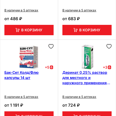
В наличии в 5 аптеках
В наличии в 5 аптеках
от
486 ₽
от
683 ₽
В КОРЗИНУ
В КОРЗИНУ
+
5
+
3
Бак-Сет Колд/Флю
Деринат 0,25% раствор
капсулы 14 шт
для местного и
наружного применения
флакон с распылителем 10
мл
В наличии в 5 аптеках
В наличии в 5 аптеках
от
1 191 ₽
от
724 ₽