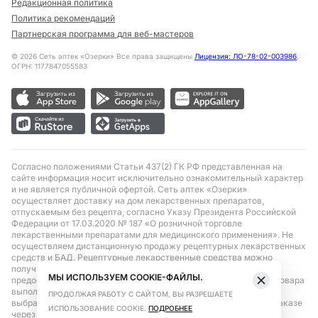
Редакционная политика
Политика рекомендаций
Партнерская программа для веб-мастеров
©
2026
Сеть аптек «Озерки» Все права защищены
Лицензия: ЛО-78-02-003986
,
ОГРН: 1177847055583
Согласно положениями Статьи 437(2) ГК РФ представленная на
сайте информация носит исключительно ознакомительный характер
и не является публичной офертой. Сеть аптек «Озерки»
осуществляет доставку на дом лекарственных препаратов,
отпускаемым без рецепта, согласно Указу Президента Российской
Федерации от 17.03.2020 № 187 «О розничной торговле
лекарственными препаратами для медицинского применения». Не
осуществляем дистанционную продажу рецептурных лекарственных
средств и БАД. Рецептурные лекарственные средства можно
получить только при помощи самовывоза в аптеке при
МЫ ИСПОЛЬЗУЕМ COOKIE-ФАЙЛЫ.
предоставлении рецепта, выписанного врачом. Бронирование товара
выполняется при условиях последующего выкупа заказа в
ПРОДОЛЖАЯ РАБОТУ С САЙТОМ, ВЫ РАЗРЕШАЕТЕ
выбранном аптечном пункте. Цена действительна только при заказе
ИСПОЛЬЗОВАНИЕ COOKIE.
ПОДРОБНЕЕ
через сайт.