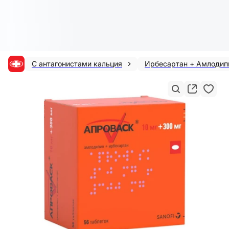
С антагонистами кальция
Ирбесартан + Амлодип