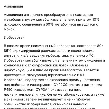
Амлодипин
Амлодипин интенсивно преобразуется в неактивные
метаболиты путем метаболизма в печени, при этом 10%
исходного соединения и 60% метаболитов выводятся с
мочой.
Ирбесартан
В плазме крови неизмененный ирбесартан составляет 80-
85% циркулирующей радиоактивности после приема
14
внутрь или в/в введения ирбесартана, меченного
С.
Ирбесартан метаболизируется в печени путем окисления и
конъюгации с глюкуроновой кислотой. Основным
циркулирующим в плазме крови метаболитом является
ирбесартана глюкуронид (приблизительно 6%).
Ирбесартан подвергается окислению преимущественно
под действием изофермента CYP2C9 системы цитохрома
Р450; изофермент CYP3A4 оказывает на него
незначительное влияние. Он не метаболизируется, а также
в значимой степени не индуцирует и не ингибирует
большинство изоферментов, обычно связанных с
метаболизмом лекарственных препаратов (например,