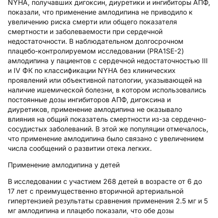
NYHA, получавших дигоксин, диуретики и ингибиторы АПФ,
показали, что применение амлодипина не приводило к
увеличению риска смерти или общего показателя
смертности и заболеваемости при сердечной
недостаточности. В наблюдательном долгосрочном
плацебо-контролируемом исследовании (PRA1SE-2)
амлодипина у пациентов с сердечной недостаточностью III
и IV ФК по классификации NYHA без клинических
проявлений или объективной патологии, указывающей на
наличие ишемической болезни, в котором использовались
постоянные дозы ингибиторов АПФ, дигоксина и
диуретиков, применение амлодипина не оказывало
влияния на общий показатель смертности из-за сердечно-
сосудистых заболеваний. В этой же популяции отмечалось,
что применение амлодипина было связано с увеличением
числа сообщений о развитии отека легких.
Применение амлодипина у детей
В исследовании с участием 268 детей в возрасте от 6 до
17 лет с преимущественно вторичной артериальной
гипертензией результаты сравнения применения 2.5 мг и 5
мг амлодипина и плацебо показали, что обе дозы