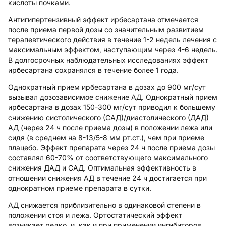
кислоты почками.
Антигипертензивный эффект ирбесартана отмечается
после приема первой дозы со значительным развитием
терапевтического действия в течение 1-2 недель лечения с
максимальным эффектом, наступающим через 4-6 недель.
В долгосрочных наблюдательных исследованиях эффект
ирбесартана сохранялся в течение более 1 года.
Однократный прием ирбесартана в дозах до 900 мг/сут
вызывал дозозависимое снижение АД. Однократный прием
ирбесартана в дозах 150-300 мг/сут приводил к большему
снижению систолического (САД)/диастолического (ДАД)
АД (через 24 ч после приема дозы) в положении лежа или
сидя (в среднем на 8-13/5-8 мм рт.ст.), чем при приеме
плацебо. Эффект препарата через 24 ч после приема дозы
составлял 60-70% от соответствующего максимального
снижения ДАД и САД. Оптимальная эффективность в
отношении снижения АД в течение 24 ч достигается при
однократном приеме препарата в сутки.
АД снижается приблизительно в одинаковой степени в
положении стоя и лежа. Ортостатический эффект
возникает редко, и, как и при применении ингибиторов