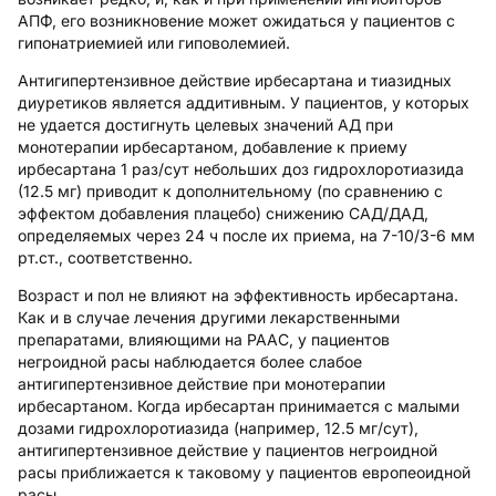
АПФ, его возникновение может ожидаться у пациентов с
гипонатриемией или гиповолемией.
Антигипертензивное действие ирбесартана и тиазидных
диуретиков является аддитивным. У пациентов, у которых
не удается достигнуть целевых значений АД при
монотерапии ирбесартаном, добавление к приему
ирбесартана 1 раз/сут небольших доз гидрохлоротиазида
(12.5 мг) приводит к дополнительному (по сравнению с
эффектом добавления плацебо) снижению САД/ДАД,
определяемых через 24 ч после их приема, на 7-10/3-6 мм
рт.ст., соответственно.
Возраст и пол не влияют на эффективность ирбесартана.
Как и в случае лечения другими лекарственными
препаратами, влияющими на РААС, у пациентов
негроидной расы наблюдается более слабое
антигипертензивное действие при монотерапии
ирбесартаном. Когда ирбесартан принимается с малыми
дозами гидрохлоротиазида (например, 12.5 мг/сут),
антигипертензивное действие у пациентов негроидной
расы приближается к таковому у пациентов европеоидной
расы.