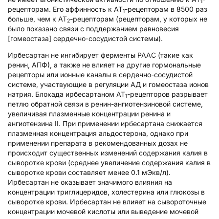
1
рецепторам. Его аффинность к AT
-рецепторам в 8500 раз
1
больше, чем к АТ
-рецепторам (рецепторам, у которых не
2
было показано связи с поддержанием равновесия
[гомеостаза] сердечно-сосудистой системы).
Ирбесартан не ингибирует ферменты РААС (такие как
ренин, АПФ), а также не влияет на другие гормональные
рецепторы или ионные каналы в сердечно-сосудистой
системе, участвующие в регуляции АД и гомеостаза ионов
натрия. Блокада ирбесартаном AT
-рецепторов разрывает
1
петлю обратной связи в ренин-ангиотензиновой системе,
увеличивая плазменные концентрации ренина и
ангиотензина II. При применении ирбесартана снижается
плазменная концентрация альдостерона, однако при
применении препарата в рекомендованных дозах не
происходит существенных изменений содержания калия в
сыворотке крови (среднее увеличение содержания калия в
сыворотке крови составляет менее 0.1 мЭкв/л).
Ирбесартан не оказывает значимого влияния на
концентрации триглицеридов, холестерина или глюкозы в
сыворотке крови. Ирбесартан не влияет на сывороточные
концентрации мочевой кислоты или выведение мочевой