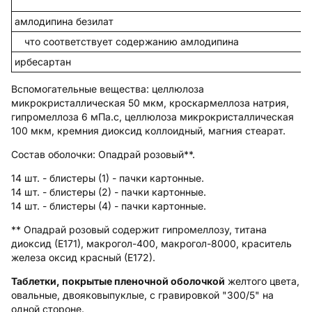
амлодипина безилат
что соответствует содержанию амлодипина
ирбесартан
Вспомогательные вещества
: целлюлоза
микрокристаллическая 50 мкм, кроскармеллоза натрия,
гипромеллоза 6 мПа.с, целлюлоза микрокристаллическая
100 мкм, кремния диоксид коллоидный, магния стеарат.
Состав оболочки:
Опадрай розовый**.
14 шт. - блистеры (1) - пачки картонные.
14 шт. - блистеры (2) - пачки картонные.
14 шт. - блистеры (4) - пачки картонные.
** Опадрай розовый содержит гипромеллозу, титана
диоксид (Е171), макрогол-400, макрогол-8000, краситель
железа оксид красный (Е172).
Таблетки, покрытые пленочной оболочкой
желтого цвета,
овальные, двояковыпуклые, с гравировкой "300/5" на
одной стороне.