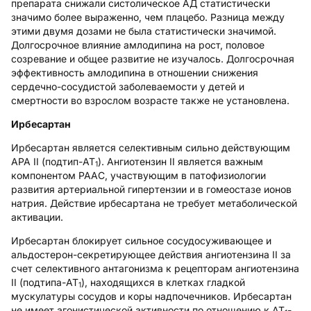
препарата снижали систолическое АД статистически
значимо более выраженно, чем плацебо. Разница между
этими двумя дозами не была статистически значимой.
Долгосрочное влияние амлодипина на рост, половое
созревание и общее развитие не изучалось. Долгосрочная
эффективность амлодипина в отношении снижения
сердечно-сосудистой заболеваемости у детей и
смертности во взрослом возрасте также не установлена.
Ирбесартан
Ирбесартан является селективным сильно действующим
АРА II (подтип-AT
). Ангиотензин II является важным
1
компонентом РААС, участвующим в патофизиологии
развития артериальной гипертензии и в гомеостазе ионов
натрия. Действие ирбесартана не требует метаболической
активации.
Ирбесартан блокирует сильное сосудосуживающее и
альдостерон-секретирующее действия ангиотензина II за
счет селективного антагонизма к рецепторам ангиотензина
II (подтипа-AT
), находящихся в клетках гладкой
1
мускулатуры сосудов и коры надпочечников. Ирбесартан
не имеет агонистической активности по отношению к АТ
-