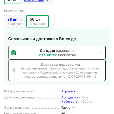
i
Количество
28 шт
56 шт
i
31.39 р.шт
38.54 р.шт
Самовывоз и доставка
в Вологде
Сегодня
самовывоз
из
5
аптек
бесплатно
Доставка недоступна
Это рецептурный препарат, доставка недоступна на
основании Федерального закона «Об обращении
лекарственных средств» от 12.04.2010 N 61-ФЗ
Все формы выпуска
:
Апроваск
Действующее вещество
:
Амлодипин
•
10 мг
Ирбесартан
•
300 мг
Форма выпуска
:
Таблетки
Количество в упаковке
:
56