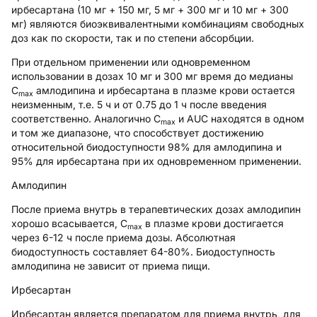
ирбесартана (10 мг + 150 мг, 5 мг + 300 мг и 10 мг + 300
мг) являются биоэквивалентными комбинациям свободных
доз как по скорости, так и по степени абсорбции.
При отдельном применении или одновременном
использовании в дозах 10 мг и 300 мг время до медианы
C
амлодипина и ирбесартана в плазме крови остается
max
неизменным, т.е. 5 ч и от 0.75 до 1 ч после введения
соответственно. Аналогично C
и AUC находятся в одном
max
и том же диапазоне, что способствует достижению
относительной биодоступности 98% для амлодипина и
95% для ирбесартана при их одновременном применении.
Амлодипин
После приема внутрь в терапевтических дозах амлодипин
хорошо всасывается, C
в плазме крови достигается
max
через 6-12 ч после приема дозы. Абсолютная
биодоступность составляет 64-80%. Биодоступность
амлодипина не зависит от приема пищи.
Ирбесартан
Ирбесартан является препаратом для приема внутрь, для