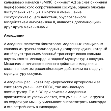
кальциевых каналов (БМКК), снижают АД за счет снижения
периферического сопротивления сосудов, однако блокада
поступления кальция в клетку и уменьшение
сосудосуживающего действия, обусловленного
воздействием ангиотензина II, являются дополняющими
друг друга механизмами.
Амлодипин
Амлодипин является блокатором медленных кальциевых
каналов из группы производных дигидропиридина, который
ингибирует трансмембранный транспорт ионов кальция
внутрь клеток миокарда и гладкой мускулатуры сосудов.
Механизм антигипертензивного действия амлодипина
связан с прямым расслабляющим действием на гладкую
мускулатуру сосудов.
Амлодипин расширяет периферические артериолы и за
счет этого уменьшает ОПСС, так называемую
постнагрузку. Т.к. ЧСС при приеме амлодипина
практически не увеличивается, это уменьшение нагрузки
на сердечную мышцу уменьшает энергозатраты миокарда
и его потребность в кислороде.