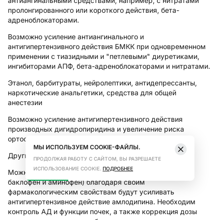
антиангинальными средствами, например, с нитратами
пролонгированного или короткого действия, бета-
адреноблокаторами.
Возможно усиление антиангинального и
антигипертензивного действия БМКК при одновременном
применении с тиазидными и "петлевыми" диуретиками,
ингибиторами АПФ, бета-адреноблокаторами и нитратами.
Этанол, барбитураты, нейролептики, антидепрессанты,
наркотические анальгетики, средства для общей
анестезии
Возможно усиление антигипертензивного действия
производных дигидропиридина и увеличение риска
ортостатической гипотензии.
МЫ ИСПОЛЬЗУЕМ COOKIE-ФАЙЛЫ.
Другие препараты, способные снижать АД
ПРОДОЛЖАЯ РАБОТУ С САЙТОМ, ВЫ РАЗРЕШАЕТЕ
ИСПОЛЬЗОВАНИЕ COOKIE.
ПОДРОБНЕЕ
Можно ожидать, что некоторые препараты (например,
баклофен и аминофен) благодаря своим
фармакологическим свойствам будут усиливать
антигипертензивное действие амлодипина. Необходим
контроль АД и функции почек, а также коррекция дозы