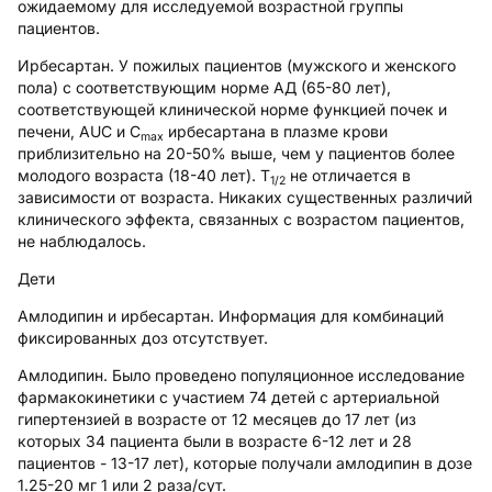
ожидаемому для исследуемой возрастной группы
пациентов.
Ирбесартан
. У пожилых пациентов (мужского и женского
пола) с соответствующим норме АД (65-80 лет),
соответствующей клинической норме функцией почек и
печени, AUC и C
ирбесартана в плазме крови
max
приблизительно на 20-50% выше, чем у пациентов более
молодого возраста (18-40 лет). Т
не отличается в
1/2
зависимости от возраста. Никаких существенных различий
клинического эффекта, связанных с возрастом пациентов,
не наблюдалось.
Дети
Амлодипин и ирбесартан
. Информация для комбинаций
фиксированных доз отсутствует.
Амлодипин
. Было проведено популяционное исследование
фармакокинетики с участием 74 детей с артериальной
гипертензией в возрасте от 12 месяцев до 17 лет (из
которых 34 пациента были в возрасте 6-12 лет и 28
пациентов - 13-17 лет), которые получали амлодипин в дозе
1.25-20 мг 1 или 2 раза/сут.