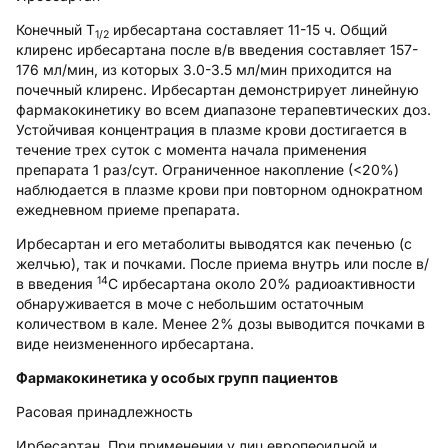
Конечный Т
ирбесартана составляет 11-15 ч. Общий
1/2
клиренс ирбесартана после в/в введения составляет 157-
176 мл/мин, из которых 3.0-3.5 мл/мин приходится на
почечный клиренс. Ирбесартан демонстрирует линейную
фармакокинетику во всем диапазоне терапевтических доз.
Устойчивая концентрация в плазме крови достигается в
течение трех суток с момента начала применения
препарата 1 раз/сут. Ограниченное накопление (<20%)
наблюдается в плазме крови при повторном однократном
ежедневном приеме препарата.
Ирбесартан и его метаболиты выводятся как печенью (с
желчью), так и почками. После приема внутрь или после в/
14
в введения
С ирбесартана около 20% радиоактивности
обнаруживается в моче с небольшим остаточным
количеством в кале. Менее 2% дозы выводится почками в
виде неизмененного ирбесартана.
Фармакокинетика у особых групп пациентов
Расовая принадлежность
Ирбесартан
. При применении у лиц европеоидной и