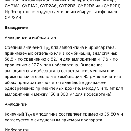
CYP1A1, CYP1A2, CYP2A6, CYP2B6, CYP2D6 или CYP2E1).
Ирбесартан не индуцирует и не ингибирует изофермент
CYP3A4.
Выведение
Амлодипин и ирбесартан
Средние значения Т
для амлодипина и ирбесартана,
1/2
принимаемых отдельно или в комбинации, аналогичны:
58.5 ч по сравнению с 52.1 ч для амлодипина и 17.6 ч по
сравнению с 17.7 ч для ирбесартана. Выведение
амлодипина и ирбесартана остается неизменным при
применении отдельно и в комбинации. Фармакокинетика
обоих препаратов является линейной в диапазоне
одновременно применяемых доз (т.е. между 5 и 10 мг для
амлодипина и между 150 и 300 мг для ирбесартана).
Амлодипин
Конечный Т
амлодипина составляет примерно 35-50 ч и
1/2
согласуется с ежедневным приемом препарата.
Ирбесартан