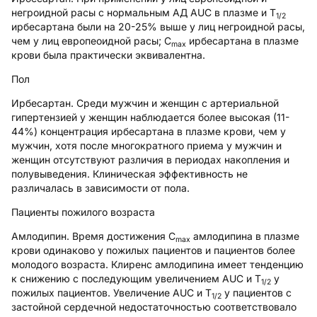
негроидной расы с нормальным АД AUC в плазме и Т
1/2
ирбесартана были на 20-25% выше у лиц негроидной расы,
чем у лиц европеоидной расы; C
ирбесартана в плазме
max
крови была практически эквивалентна.
Пол
Ирбесартан
. Среди мужчин и женщин с артериальной
гипертензией у женщин наблюдается более высокая (11-
44%) концентрация ирбесартана в плазме крови, чем у
мужчин, хотя после многократного приема у мужчин и
женщин отсутствуют различия в периодах накопления и
полувыведения. Клиническая эффективность не
различалась в зависимости от пола.
Пациенты пожилого возраста
Амлодипин
. Время достижения C
амлодипина в плазме
max
крови одинаково у пожилых пациентов и пациентов более
молодого возраста. Клиренс амлодипина имеет тенденцию
к снижению с последующим увеличением AUC и Т
у
1/2
пожилых пациентов. Увеличение AUC и Т
у пациентов с
1/2
застойной сердечной недостаточностью соответствовало