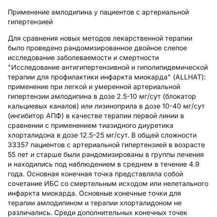
Применение амлодипина у пациентов с артериальной
гипертензией
Для сравнения новых методов лекарственной терапии
было проведено рандомизированное двойное слепое
исследование заболеваемости и смертности
"Исследование антигипертензивной и гиполипидемической
терапии для профилактики инфаркта миокарда" (ALLHAT):
применение при легкой и умеренной артериальной
гипертензии амлодипина в дозе 2.5-10 мг/сут (блокатор
кальциевых каналов) или лизиноприла в дозе 10-40 мг/сут
(ингибитор АПФ) в качестве терапии первой линии в
сравнении с применением тиазидного диуретика
хлорталидона в дозе 12.5-25 мг/сут. В общей сложности
33357 пациентов с артериальной гипертензией в возрасте
55 лет и старше были рандомизированы в группы лечения
и находились под наблюдением в среднем в течение 4.9
года. Основная конечная точка представляла собой
сочетание ИБС со смертельным исходом или нелетального
инфаркта миокарда. Основные конечные точки для
терапии амлодипином и терапии хлорталидоном не
различались. Среди дополнительных конечных точек