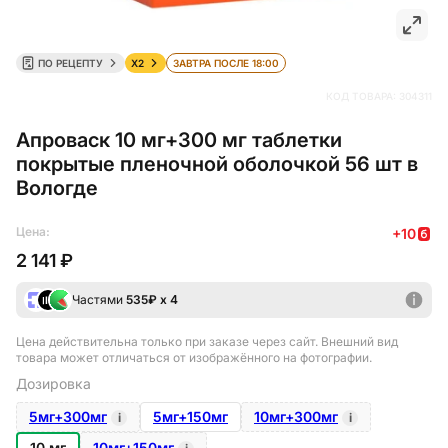
ПО РЕЦЕПТУ
X2
ЗАВТРА ПОСЛЕ 18:00
КОД ТОВАРА:
304311
Апроваск 10 мг+300 мг таблетки
покрытые пленочной оболочкой 56 шт в
Вологде
Цена:
+
10
2 141 ₽
Частями
535
₽ х 4
Цена действительна только при заказе через сайт
. Внешний вид
товара может отличаться от изображённого на фотографии.
Дозировка
5мг+300мг
5мг+150мг
10мг+300мг
i
i
10 мг
10мг+150мг