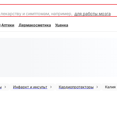
 лекарству и симптомам, например,
для работы мозга
Аптеки
Дермакосметика
Уценка
ы
Инфаркт и инсульт
Кардиопротекторы
Калия