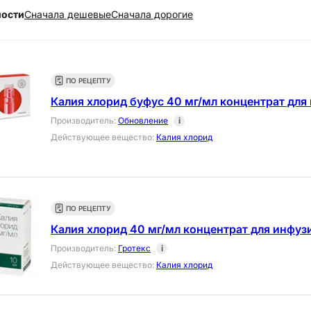
ности
Cначала дешевые
Cначала дорогие
ПО РЕЦЕПТУ
Калия хлорид буфус 40 мг/мл концентрат для 
Производитель
:
Обновление
i
Действующее вещество
:
Калия хлорид
ПО РЕЦЕПТУ
Калия хлорид 40 мг/мл концентрат для инфузи
Производитель
:
Гротекс
i
Действующее вещество
:
Калия хлорид