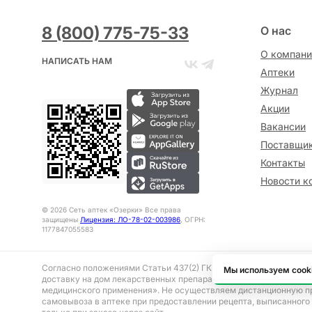
8 (800) 775-75-33
О нас
О компани
НАПИСАТЬ НАМ
Аптеки
Журнал
Акции
Вакансии
Поставщи
Контакты
Новости к
©
2026
Сеть аптек «Озерки» Все права
защищены
Лицензия: ЛО-78-02-003986
, ОГРН:
1177847055583
Согласно положениями Статьи 437(2) ГК РФ представленная на 
Мы используем cook
доставку на дом лекарственных препаратов, отпускаемым без р
медицинского применения». Не осуществляем дистанционную п
самовывоза в аптеке при предоставлении рецепта, выписанного