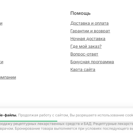
Помощь
и
Доставка и оплата
Гарантии и возврат
Ночная доставка
Где мой заказ?
Вопрос-ответ
ки
Бонусная программа
Карта сайта
омпании
сайте информация носит исключительно ознакомительный характер и не я
ie-файлы.
Продолжая работу с сайтом, Вы разрешаете использование cook
ецепта, согласно Указу Президента Российской Федерации от 17.03.2020 
родажу рецептурных лекарственных средств и БАД. Рецептурные лекарст
 врачом. Бронирование товара выполняется при условиях последующего в