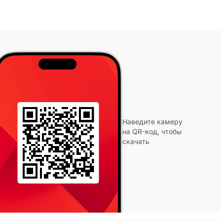
Наведите камеру
на QR-код, чтобы
скачать