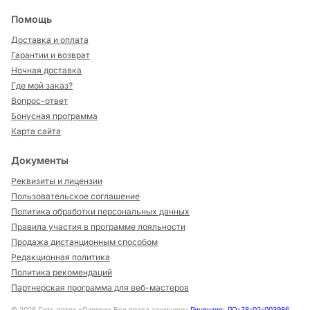
Помощь
Доставка и оплата
Гарантии и возврат
Ночная доставка
Где мой заказ?
Вопрос-ответ
Бонусная программа
Карта сайта
Документы
Реквизиты и лицензии
Пользовательское соглашение
Политика обработки персональных данных
Правила участия в программе лояльности
Продажа дистанционным способом
Редакционная политика
Политика рекомендаций
Партнерская программа для веб-мастеров
©
2026
Сеть аптек «Озерки» Все права защищены
Лицензия: ЛО-78-02-003986
,