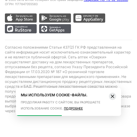
ОГРН: 1177847055583
Согласно положениями Статьи 437(2) ГК РФ представленная на
сайте информация носит исключительно ознакомительный характер
и не является публичной офертой. Сеть аптек «Озерки»
осуществляет доставку на дом лекарственных препаратов,
отпускаемым без рецепта, согласно Указу Президента Российской
Федерации от 17.03.2020 № 187 «О розничной торговле
лекарственными препаратами для медицинского применения». Не
осуществляем дистанционную продажу рецептурных лекарственных
средств и БАД. Рецептурные лекарственные средства можно
получить только при помощи самовывоза в аптеке при
МЫ ИСПОЛЬЗУЕМ COOKIE-ФАЙЛЫ.
предоставлении рецепта, выписанного врачом. Бронирование товара
выполняется при условиях последующего выкупа заказа в
ПРОДОЛЖАЯ РАБОТУ С САЙТОМ, ВЫ РАЗРЕШАЕТЕ
выбранном аптечном пункте. Цена действительна только при заказе
ИСПОЛЬЗОВАНИЕ COOKIE.
ПОДРОБНЕЕ
через сайт.